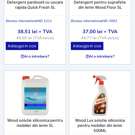
Detergent pardoseli cu uscare
Detergent pentru suprafete
rapida Quick Fresh 5L
din lemn Wood Floor 5L
Ekomax International
HD-1211
Ekomax International
HD-2002
38,51
lei
+ TVA
37,00
lei
+ TVA
46,60
lei
(TVA inclus)
44,77
lei
(TVA inclus)
Adauga in cos
Adauga in cos
Ai o intrebare?
Ai o intrebare?
Wood solutie siliconica pentru
Wood Lux solutie siliconica
mobilier din lemn 5L
pentru mobilier din lemn
500ML