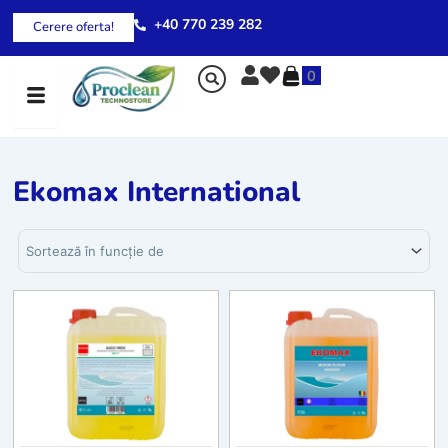
Skip
+40 770 239 282
Cerere oferta!
to
content
0
Ekomax International
Sortează produsele