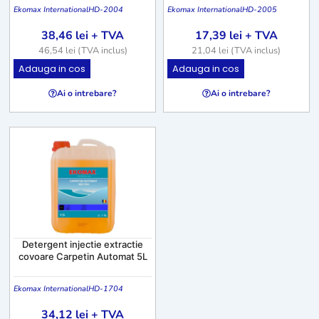
Ekomax International
HD-2004
Ekomax International
HD-2005
38,46
lei
+ TVA
17,39
lei
+ TVA
46,54
lei
(TVA inclus)
21,04
lei
(TVA inclus)
Adauga in cos
Adauga in cos
Ai o intrebare?
Ai o intrebare?
Detergent injectie extractie
covoare Carpetin Automat 5L
Ekomax International
HD-1704
34,12
lei
+ TVA