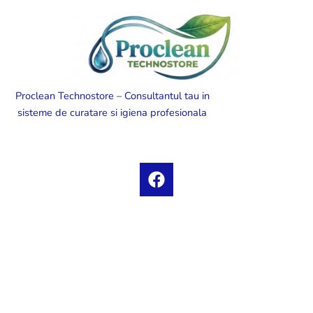
Proclean Technostore – Consultantul tau in
sisteme de curatare si igiena profesionala
F
a
c
e
b
o
o
k