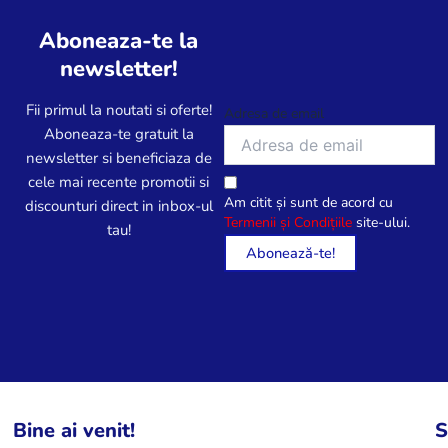
Aboneaza-te la
newsletter!
Fii primul la noutati si oferte!
Adresa de email
Aboneaza-te gratuit la
newsletter si beneficiaza de
cele mai recente promotii si
Am citit și sunt de acord cu
discounturi direct in inbox-ul
Termenii și Condițiile
site-ului.
tau!
Bine ai venit!
S