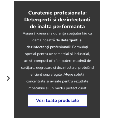
Curatenie profesionala:
Detergenti si dezinfectanti
de inalta performanta
Asigură igiena și siguranța spațiului tău cu
gama noastră de
detergenți și
dezinfectanți profesionali
! Formulați
special pentru uz comercial și industrial,
acești compuși oferă o putere maximă de
curățare, degresare și dezinfectare, protejând
eficient suprafețele. Alege soluții
Detergent
concentrate și avizate pentru rezultate
impecabile și un mediu perfect curat!
Vezi toate produsele
605144
12
154