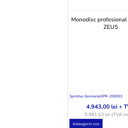
Monodisc profesional
ZEUS
Sprintus Germania
SPR-206001
4.943,00
lei
+ T
5.981,03
lei
(TVA inc
Adauga in cos