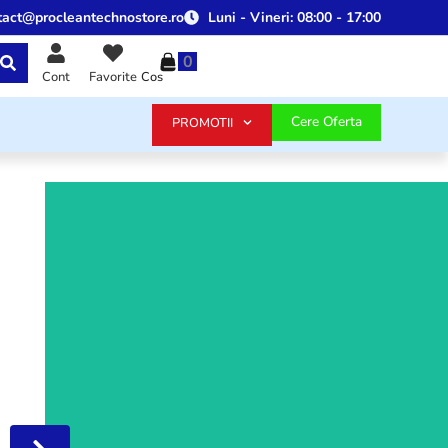
tact@procleantechnostore.ro
Luni - Vineri:
08:00 - 17:00
0
Cos
Cont
Favorite
Cere Oferta
PROMOTII
Aparate de curatat cu presiune
Redescopera stralucirea casei si a masinii tale cu o
solutie de curatare eficienta care economiseste timp si
protejeaza materialele pretentioase
Vezi produsele