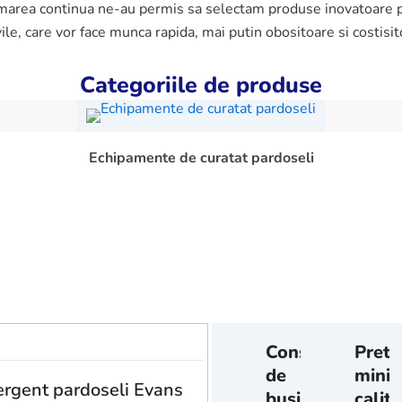
ormarea continua ne-au permis sa selectam produse inovatoare p
ivile, care vor face munca rapida, mai putin obositoare si costisit
Categoriile de produse
Echipamente de curatat pardoseli
Consultanta
Pretu
de
minim
rgent pardoseli Evans
business
calit