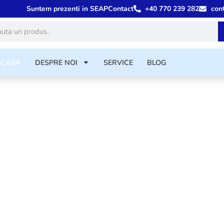
Suntem prezenti in SEAP
Contact
+40 770 239 282
con
ă
ACASA
DESPRE NOI
SERVICE
BLOG