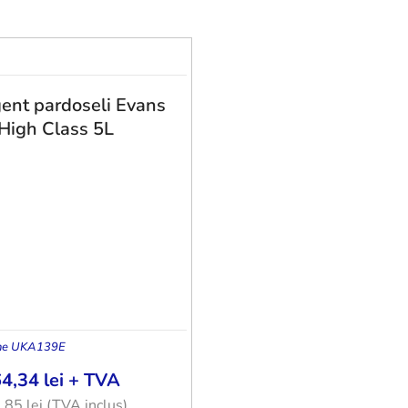
ent pardoseli Evans
High Class 5L
ne UK
A139E
64,34
lei
+ TVA
7,85
lei
(TVA inclus)