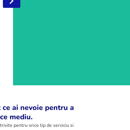
Detergenti profesionali
Obtine o curatenie absoluta si stralucire de durata cu
detergentii nostri profesionali, creati special pentru
performanta maxima pe orice tip de suprafata.
Vezi produsele
 ce ai nevoie pentru a
ice mediu.
vite pentru orice tip de serviciu si