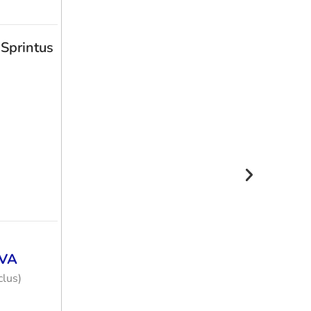
 Sprintus
VA
lus)