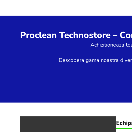
Proclean Technostore – Con
Achizitioneaza to
Descopera gama noastra diversif
Echip