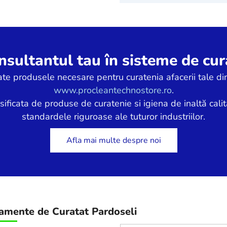
sultantul tau în sisteme de cura
ate produsele necesare pentru curatenia afacerii tale din
www.procleantechnostore.ro
.
icata de produse de curatenie si igiena de inaltă calit
standardele riguroase ale tuturor industriilor.
Afla mai multe despre noi
amente de Curatat Pardoseli