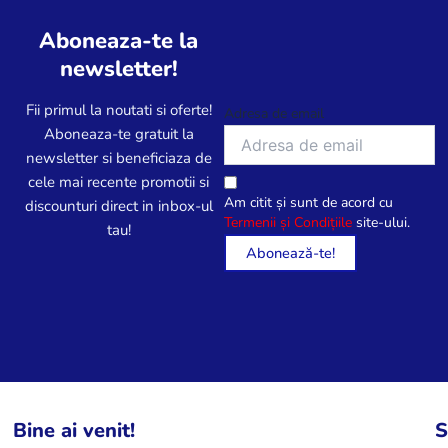
Aboneaza-te la
newsletter!
Fii primul la noutati si oferte!
Adresa de email
Aboneaza-te gratuit la
newsletter si beneficiaza de
cele mai recente promotii si
Am citit și sunt de acord cu
discounturi direct in inbox-ul
Termenii și Condițiile
site-ului.
tau!
Bine ai venit!
S