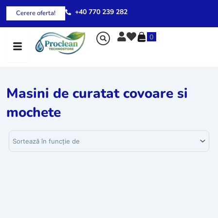
Skip
+40 770 239 282
Cerere oferta!
to
content
0
Masini de curatat covoare si
mochete
Sortează produsele