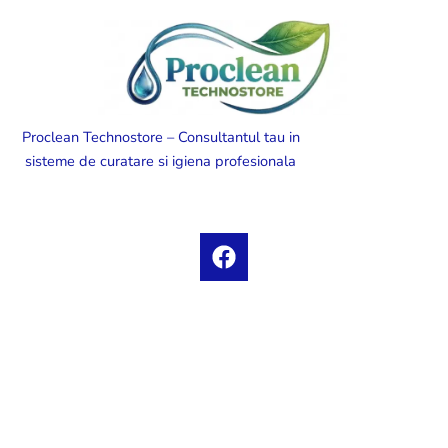
Proclean Technostore – Consultantul tau in
sisteme de curatare si igiena profesionala
F
a
c
e
b
o
o
k