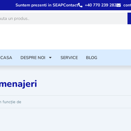
Suntem prezenti in SEAP
Contact
+40 770 239 282
con
ă
ACASA
DESPRE NOI
SERVICE
BLOG
 menajeri
rodusele