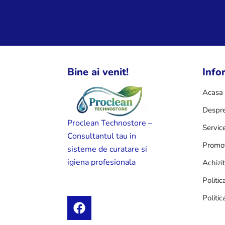
Bine ai venit!
Infor
Acasa
Despre
Proclean Technostore –
Servic
Consultantul tau in
Promot
sisteme de curatare si
igiena profesionala
Achizi
Politic
Politic
F
a