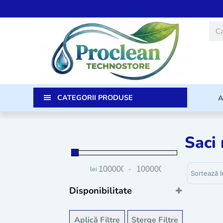
Skip
to
Caut
content
CATEGORII PRODUSE
Saci
Sortează p
lei
-
Preț minim
Preț maxim
Disponibilitate
Stoc
Stoc epuizat
Aplică Filtre
Șterge Filtre