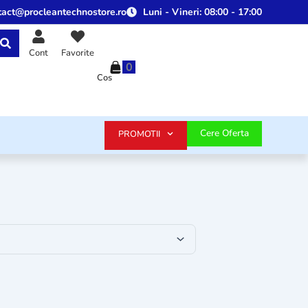
tact@procleantechnostore.ro
Luni - Vineri:
08:00 - 17:00
Cont
Favorite
0
Cos
Cere Oferta
PROMOTII