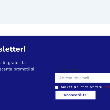
letter!
-te gratuit la
ecente promotii si
Adresa de email
Am citit și sunt de acord cu
Term