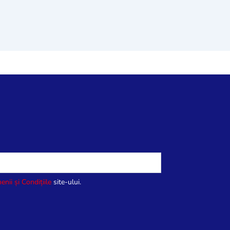
enii și Condițiile
site-ului.