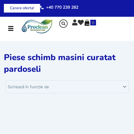
Skip
+40 770 239 282
Cerere oferta!
to
content
0
Piese schimb masini curatat
pardoseli
Sortează produsele