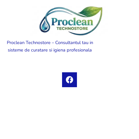
Proclean Technostore – Consultantul tau in
sisteme de curatare si igiena profesionala
F
a
c
e
b
o
o
k