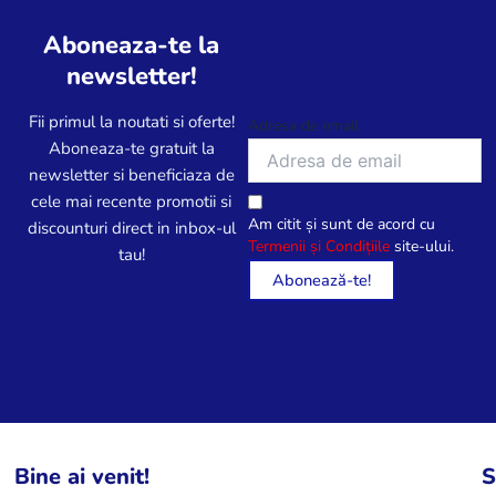
Aboneaza-te la
newsletter!
Fii primul la noutati si oferte!
Adresa de email
Aboneaza-te gratuit la
newsletter si beneficiaza de
cele mai recente promotii si
Am citit și sunt de acord cu
discounturi direct in inbox-ul
Termenii și Condițiile
site-ului.
tau!
Bine ai venit!
S