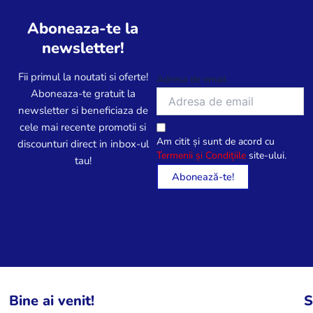
Aboneaza-te la
newsletter!
Fii primul la noutati si oferte!
Adresa de email
Aboneaza-te gratuit la
newsletter si beneficiaza de
cele mai recente promotii si
Am citit și sunt de acord cu
discounturi direct in inbox-ul
Termenii și Condițiile
site-ului.
tau!
Bine ai venit!
S