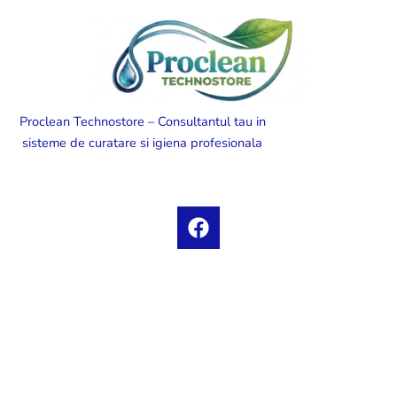
Proclean Technostore – Consultantul tau in
sisteme de curatare si igiena profesionala
F
a
c
e
b
o
o
k