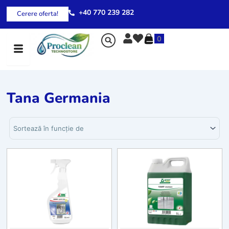
Skip
+40 770 239 282
Cerere oferta!
to
content
0
Tana Germania
Sortează produsele