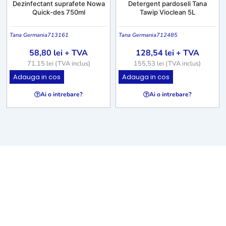
Dezinfectant suprafete Nowa
Detergent pardoseli Tana
Quick-des 750ml
Tawip Vioclean 5L
Tana Germania
713161
Tana Germania
712485
58,80
lei
+ TVA
128,54
lei
+ TVA
71,15
lei
(TVA inclus)
155,53
lei
(TVA inclus)
Adauga in cos
Adauga in cos
Ai o intrebare?
Ai o intrebare?