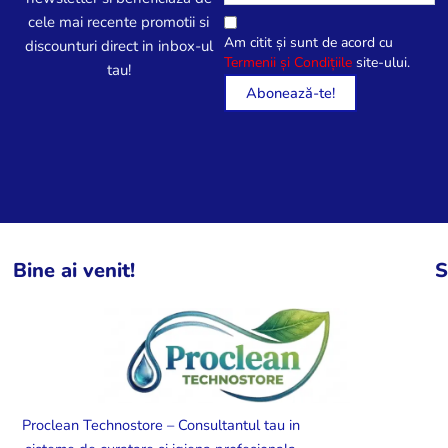
cele mai recente promotii si
Am citit și sunt de acord cu
discounturi direct in inbox-ul
Termenii și Condițiile
site-ului.
tau!
Bine ai venit!
S
Proclean Technostore – Consultantul tau in