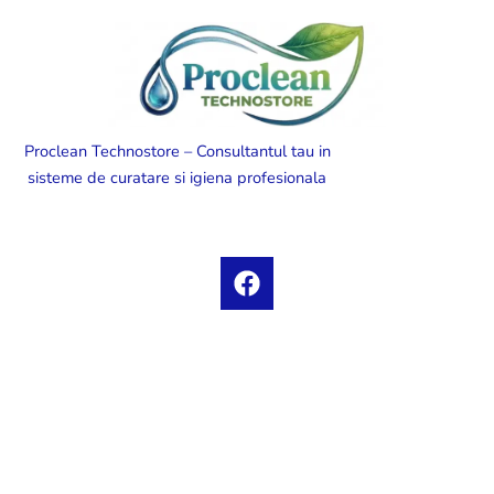
Proclean Technostore – Consultantul tau in
sisteme de curatare si igiena profesionala
F
a
c
e
b
o
o
k