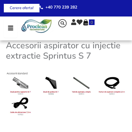
Skip
+40 770 239 282
Cerere oferta!
to
content
0
Accesorii aspirator cu injectie
extractie Sprintus S 7