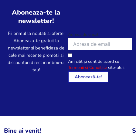
Aboneaza-te la
newsletter!
Fii primul la noutati si oferte!
Adresa de email
Aboneaza-te gratuit la
newsletter si beneficiaza de
cele mai recente promotii si
Am citit și sunt de acord cu
discounturi direct in inbox-ul
Termenii și Condițiile
site-ului.
tau!
Bine ai venit!
S