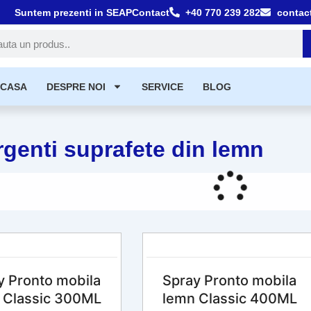
Suntem prezenti in SEAP
Contact
+40 770 239 282
contac
tă
CASA
DESPRE NOI
SERVICE
BLOG
rgenti suprafete din lemn
y Pronto mobila
Spray Pronto mobila
 Classic 300ML
lemn Classic 400ML