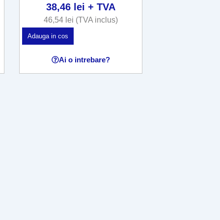
38,46
lei
+ TVA
46,54
lei
(TVA inclus)
Adauga in cos
Ai o intrebare?