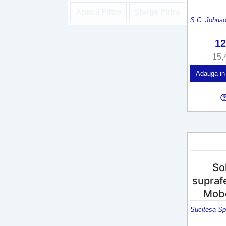
Aplică Filtre
Șterge Filtre
S.C. Johns
1
15,
Adauga in
So
supraf
Mobe
Sucitesa Sp