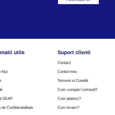
matii utile
Suport clienti
Contact
 Noi
Contul meu
e
Termeni si Conditii
ii
Cum cumpar/ comand?
tii SEAP
Cum platesc?
a de Confidentialitate
Cum livram?