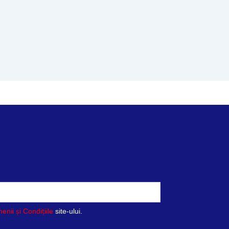
enii și Condițiile
site-ului.