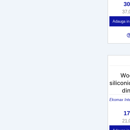
3
37,
Adauga in
Woo
silicon
di
Ekomax Inte
1
21,