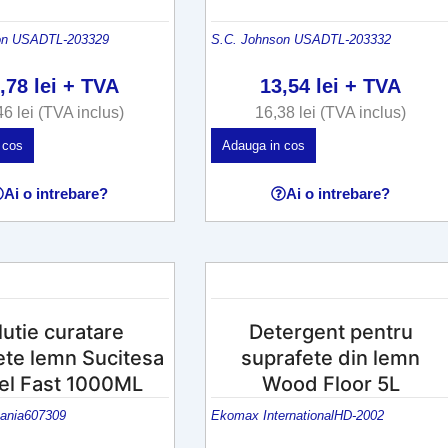
on USA
DTL-203329
S.C. Johnson USA
DTL-203332
2,78
lei
+ TVA
13,54
lei
+ TVA
46
lei
(TVA inclus)
16,38
lei
(TVA inclus)
 cos
Adauga in cos
Ai o intrebare?
Ai o intrebare?
lutie curatare
Detergent pentru
ete lemn Sucitesa
suprafete din lemn
l Fast 1000ML
Wood Floor 5L
ania
607309
Ekomax International
HD-2002