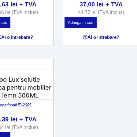
0,63
lei
+ TVA
37,00
lei
+ TVA
06
lei
(TVA inclus)
44,77
lei
(TVA inclus)
 cos
Adauga in cos
Ai o intrebare?
Ai o intrebare?
d Lux solutie
ica pentru mobilier
n lemn 500ML
rnational
HD-2005
7,39
lei
+ TVA
04
lei
(TVA inclus)