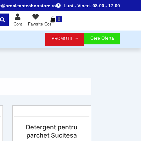
t@procleantechnostore.ro
Luni - Vineri:
08:00 - 17:00
0
Cos
Cont
Favorite
Cere Oferta
PROMOTII
Detergent pentru
parchet Sucitesa