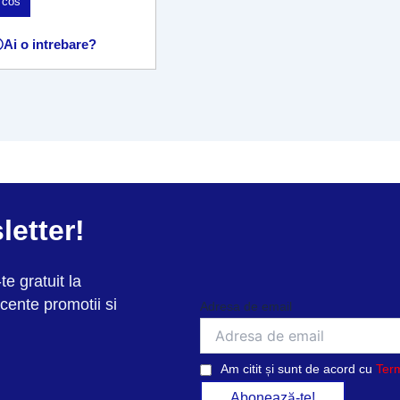
 cos
Ai o intrebare?
letter!
te gratuit la
cente promotii si
Adresa de email
Am citit și sunt de acord cu
Term