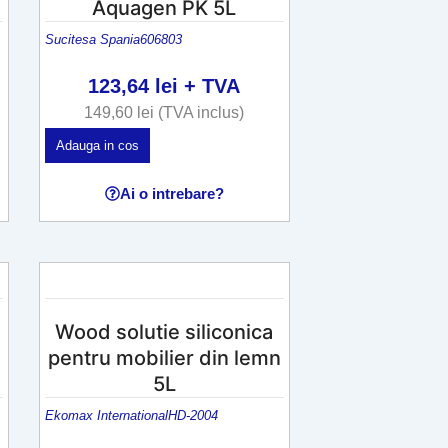
Aquagen PK 5L
Sucitesa Spania
606803
123,64
lei
+ TVA
149,60
lei
(TVA inclus)
Adauga in cos
Ai o intrebare?
Wood solutie siliconica
pentru mobilier din lemn
5L
Ekomax International
HD-2004