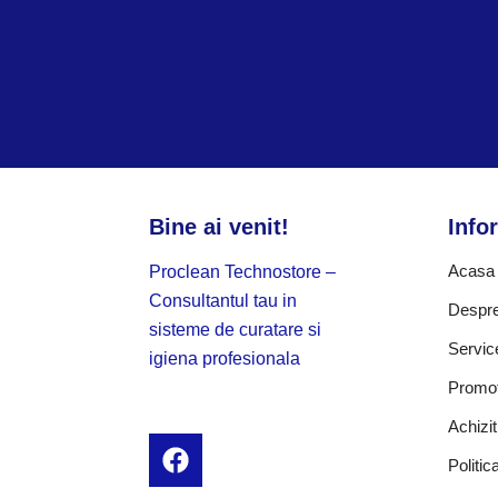
Bine ai venit!
Infor
Acasa
Proclean Technostore –
Consultantul tau in
Despre
sisteme de curatare si
Servic
igiena profesionala
Promot
Achizi
F
Politic
a