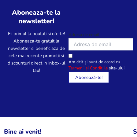
Aboneaza-te la
newsletter!
Fii primul la noutati si oferte!
Adresa de email
Aboneaza-te gratuit la
newsletter si beneficiaza de
cele mai recente promotii si
Am citit și sunt de acord cu
discounturi direct in inbox-ul
Termenii și Condițiile
site-ului.
tau!
Bine ai venit!
S