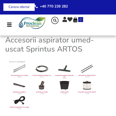
Skip
+40 770 239 282
Cerere oferta!
to
content
0
Accesorii aspirator umed-
uscat Sprintus ARTOS