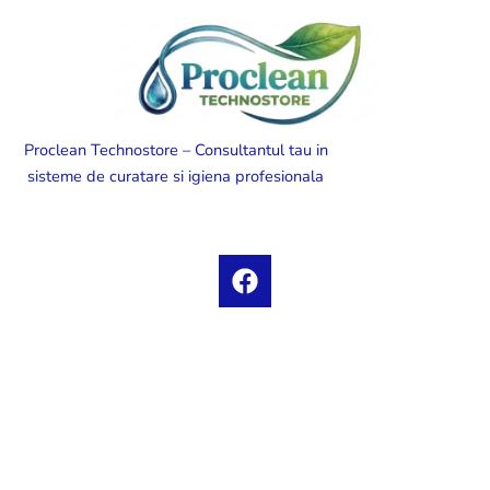
Proclean Technostore – Consultantul tau in
sisteme de curatare si igiena profesionala
F
a
c
e
b
o
o
k