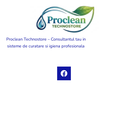
Proclean Technostore – Consultantul tau in
sisteme de curatare si igiena profesionala
F
a
c
e
b
o
o
k