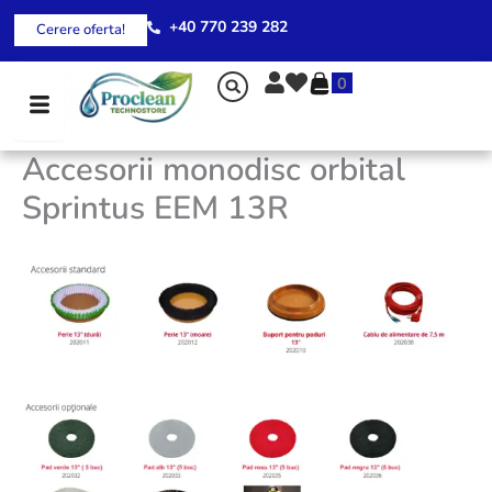
Skip
+40 770 239 282
Cerere oferta!
to
content
0
Accesorii monodisc orbital
Sprintus EEM 13R