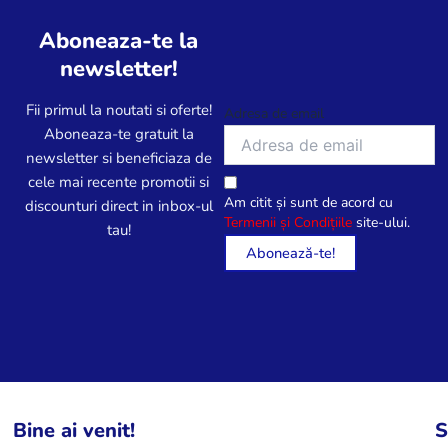
Aboneaza-te la
newsletter!
Fii primul la noutati si oferte!
Adresa de email
Aboneaza-te gratuit la
newsletter si beneficiaza de
cele mai recente promotii si
Am citit și sunt de acord cu
discounturi direct in inbox-ul
Termenii și Condițiile
site-ului.
tau!
Bine ai venit!
S