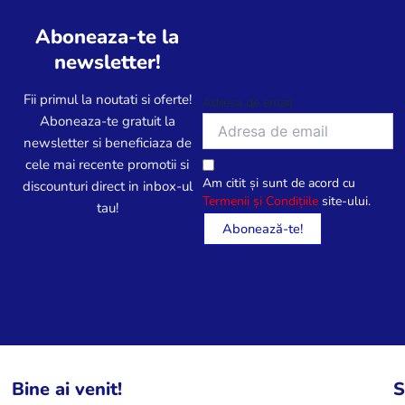
Aboneaza-te la
newsletter!
Fii primul la noutati si oferte!
Adresa de email
Aboneaza-te gratuit la
newsletter si beneficiaza de
cele mai recente promotii si
Am citit și sunt de acord cu
discounturi direct in inbox-ul
Termenii și Condițiile
site-ului.
tau!
Bine ai venit!
S