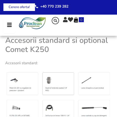
Skip
+40 770 239 282
Cerere oferta!
to
content
0
Accesorii standard si optional
Comet K250
Accesorii standard: