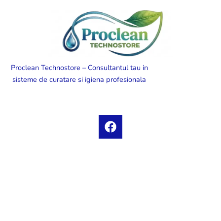
Proclean Technostore – Consultantul tau in
sisteme de curatare si igiena profesionala
F
a
c
e
b
o
o
k