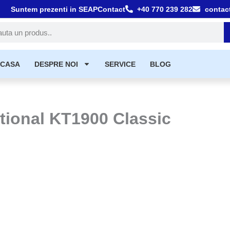
Suntem prezenti in SEAP
Contact
+40 770 239 282
contac
tă
CASA
DESPRE NOI
SERVICE
BLOG
ptional KT1900 Classic