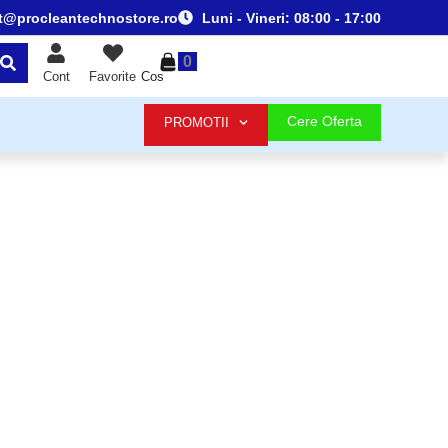
t@procleantechnostore.ro
Luni - Vineri:
08:00 - 17:00
0
Cos
Cont
Favorite
Cere Oferta
PROMOTII