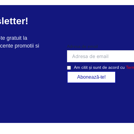
letter!
te gratuit la
cente promotii si
Adresa de email
Am citit și sunt de acord cu
Term