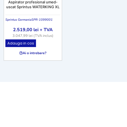
Aspirator profesional umed-
uscat Sprintus WATERKING XL
Sprintus Germania
SPR-1099001
2.519,00
lei
+ TVA
3.047,99
lei
(TVA inclus)
Adauga in cos
Ai o intrebare?