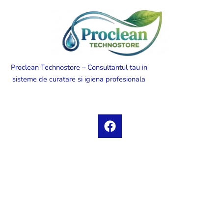
Proclean Technostore – Consultantul tau in
sisteme de curatare si igiena profesionala
F
a
c
e
b
o
o
k