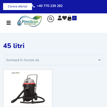
Skip
+40 770 239 282
Cerere oferta!
to
content
0
45 litri
Sortează produsele