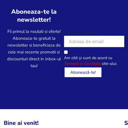
Aboneaza-te la
newsletter!
Fii primul la noutati si oferte!
Adresa de email
Aboneaza-te gratuit la
newsletter si beneficiaza de
cele mai recente promotii si
Am citit și sunt de acord cu
discounturi direct in inbox-ul
Termenii și Condițiile
site-ului.
tau!
Bine ai venit!
S