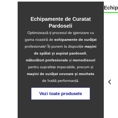
Echip
Echipamente de Curatat
Pardoseli
Optimizează-ți procesul de igienizare cu
gama noastră de
echipamente de curățat
profesionale! Îți punem la dispoziție
mașini
de spălat și aspirat pardoseli
,
măturători profesionale
și
monodiscuri
pentru suprafețe impecabile, precum și
mașini de curățat covoare și mochete
de înaltă performanță.
Vezi toate produsele