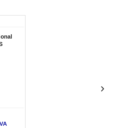
ional
S
VA