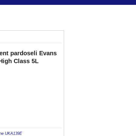
ent pardoseli Evans
High Class 5L
ne UK
A139E