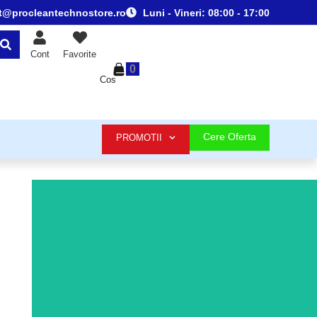
t@procleantechnostore.ro
Luni - Vineri:
08:00 - 17:00
Cont
Favorite
0
Cos
Cere Oferta
PROMOTII
Aparate de curatat cu presiune
Redescopera stralucirea casei si a masinii tale cu o
solutie de curatare eficienta care economiseste timp
si protejeaza materialele pretentioase