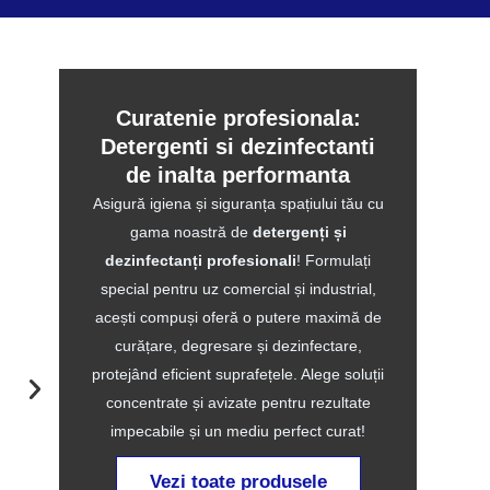
Curatenie profesionala:
Detergenti si dezinfectanti
de inalta performanta
Asigură igiena și siguranța spațiului tău cu
gama noastră de
detergenți și
dezinfectanți profesionali
! Formulați
special pentru uz comercial și industrial,
acești compuși oferă o putere maximă de
curățare, degresare și dezinfectare,
protejând eficient suprafețele. Alege soluții
Deterge
concentrate și avizate pentru rezultate
impecabile și un mediu perfect curat!
Vezi toate produsele
605144