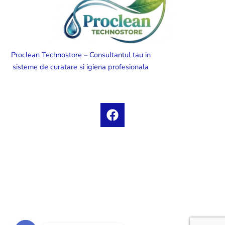
Proclean Technostore – Consultantul tau in
sisteme de curatare si igiena profesionala
F
a
c
e
b
o
o
k