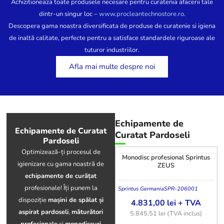
Achizitioneaza toate produsele necesare pentru curatenia afacerii tale
dintr-un singur loc –
www.procleantechnostore.ro
.
Descopera gama noastra diversificata de produse de curatenie si igiena
de inaltă calitate, perfecte pentru a satisface standardele riguroase ale
tuturor industriilor.
Afla mai multe despre noi
Echipamente de
Echipamente de Curatat
Curatat Pardoseli
Pardoseli
Optimizează-ți procesul de
Monodisc profesional Sprintus
igienizare cu gama noastră de
ZEUS
echipamente de curățat
profesionale! Îți punem la
Sprintus Germania
SPR-206001
dispoziție
mașini de spălat și
4.831,00
lei
+ TVA
aspirat pardoseli
,
măturători
5.845,51
lei
(TVA inclus)