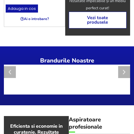
rezultate impecabile și un mediu
154,43
lei
(TVA inclus)
perfect curat!
Adauga in cos
Adauga in cos
A
Vezi toate
Ai o intrebare?
Ai o intrebare?
produsele
Brandurile Noastre
Aspiratoare
Eficienta si economie in
profesionale
curatenie. Rezultate