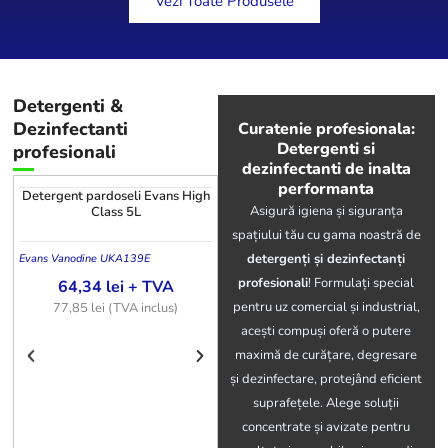
Vezi Toate Produsele
Detergenti
&
Dezinfectanti
Curatenie profesionala:
Detergenti si
profesionali
dezinfectanti de inalta
performanta
Detergent pardoseli Evans High
Asigură igiena și siguranța
Class 5L
spațiului tău cu gama noastră de
detergenți și dezinfectanți
Evans Vanodine UK
A139E
profesionali
! Formulați special
64,34
lei
+ TVA
pentru uz comercial și industrial,
77,85
lei
(TVA inclus)
acești compuși oferă o putere
Detergent covoare Aquagen SX
maximă de curățare, degresare
5L
și dezinfectare, protejând eficient
suprafețele. Alege soluții
605144
S.C
concentrate și avizate pentru
127,63
lei
+ TVA