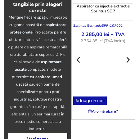
tangibile prin alegeri
Aspirator cu injectie extractie
corecte
Sprintus SE 7
Menține fiecare spațiu impecabil
cu gama noastră de
aspiratoare
Sprintus Germania
SPR-107001
profesionale
! Proiectate pentru
2.285,00
lei
+ TVA
utilizare intensivă, acestea oferă
2.764,85
lei
(TVA inclus)
o putere de aspirare remarcabilă
și o durabilitate superioară. Fie
că ai nevoie de
aspiratoare
uscate
compacte, modele
T
puternice
cu aspirare umed-
uscată
sau echipamente
specializate pentru praf
industrial, soluțiile noastre
Adauga in cos
garantează o curățenie rapidă,
Ai o intrebare?
eficientă și un aer mai curat în
orice mediu comercial sau
industrial.