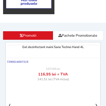
Vezi toate
produsele
Promotii
Pachete Promotionale
Gel dezinfectant maini Sano Techno Hand 4L
-15%
7290014007215
137,59
lei
116,95
lei
+ TVA
141,51
lei
(TVA inclus)