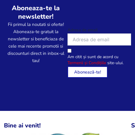
Aboneaza-te la
newsletter!
Fii primul la noutati si oferte!
Adresa de email
Aboneaza-te gratuit la
newsletter si beneficiaza de
cele mai recente promotii si
discounturi direct in inbox-ul
Am citit și sunt de acord cu
tau!
Termenii și Condițiile
site-ului.
Bine ai venit!
S