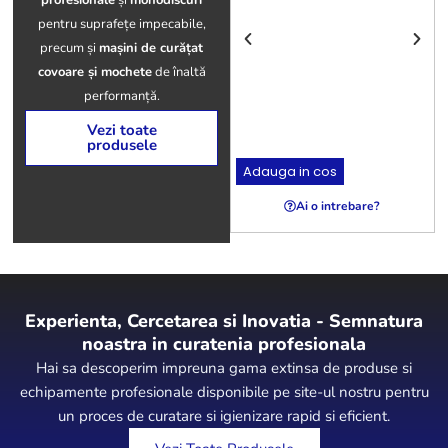
profesionale
și
monodiscuri
pentru suprafețe impecabile,
precum și
mașini de curățat
covoare și mochete
de înaltă
S
performanță.
Vezi toate
produsele
Adauga in cos
Ai o intrebare?
Experienta, Cercetarea si Inovatia - Semnatura
noastra in curatenia profesionala
Hai sa descoperim impreuna gama extinsa de produse si
echipamente profesionale disponibile pe site-ul nostru pentru
un proces de curatare si igienizare rapid si eficient.