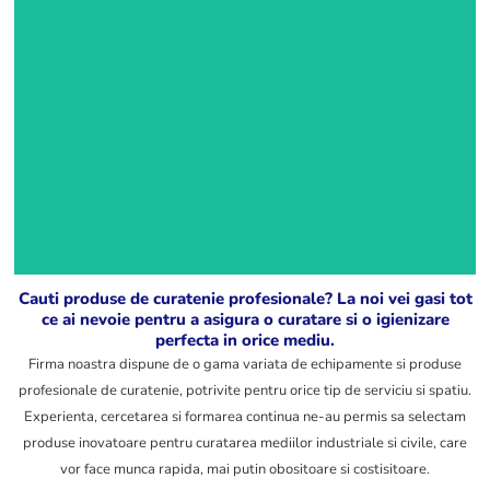
Obtine o curatenie
Redescopera
absoluta si stralucire
stralucirea casei si a
de durata cu
masinii tale cu o
detergentii nostri
solutie de curatare
profesionali, creati
eficienta care
special pentru
economiseste timp si
performanta maxima
protejeaza materialele
pe orice tip de
pretentioase
suprafata.
Vezi
Vezi
produsele
produsele
Cauti produse de curatenie profesionale? La noi vei gasi tot
ce ai nevoie pentru a asigura o curatare si o igienizare
perfecta in orice mediu.
Firma noastra dispune de o gama variata de echipamente si produse
profesionale de curatenie, potrivite pentru orice tip de serviciu si spatiu.
Experienta, cercetarea si formarea continua ne-au permis sa selectam
produse inovatoare pentru curatarea mediilor industriale si civile, care
vor face munca rapida, mai putin obositoare si costisitoare.