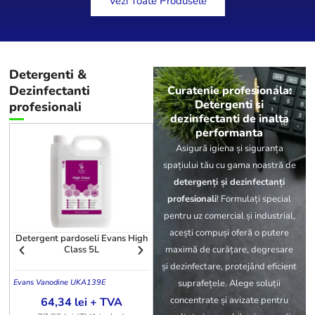
Vezi Toate Produsele
Detergenti
&
Dezinfectanti
Curatenie profesionala:
Detergenti si
profesionali
dezinfectanti de inalta
performanta
Asigură igiena și siguranța
spațiului tău cu gama noastră de
detergenți și dezinfectanți
profesionali
! Formulați special
pentru uz comercial și industrial,
acești compuși oferă o putere
Detergent pardoseli Evans High
Detergent covoare Aquagen SX
maximă de curățare, degresare
Class 5L
5L
și dezinfectare, protejând eficient
suprafețele. Alege soluții
Evans Vanodine UK
A139E
605144
S.C
concentrate și avizate pentru
64,34
lei
+ TVA
127,63
lei
+ TVA