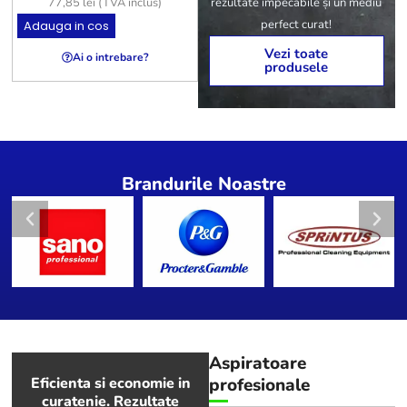
rezultate impecabile și un mediu
77,85
lei
(TVA inclus)
154,43
lei
(TVA inclus)
perfect curat!
Adauga in cos
Adauga in cos
A
Vezi toate
Ai o intrebare?
Ai o intrebare?
produsele
Brandurile Noastre
Aspiratoare
Eficienta si economie in
profesionale
curatenie. Rezultate