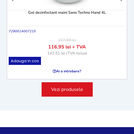
Gel dezinfectant maini Sano Techno Hand 4L
7290014007215
Tmb
137,59
lei
116,95
lei
+ TVA
141,51
lei
(TVA inclus)
Adauga in cos
A
Ai o intrebare?
Vezi produsele