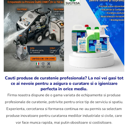
Obtine o curatenie
Redescopera
absoluta si stralucire
stralucirea casei si a
de durata cu
masinii tale cu o
detergentii nostri
solutie de curatare
profesionali, creati
eficienta care
special pentru
economiseste timp si
performanta maxima
protejeaza materialele
pe orice tip de
pretentioase
suprafata.
Vezi
Vezi
produsele
produsele
Cauti produse de curatenie profesionale? La noi vei gasi tot
ce ai nevoie pentru a asigura o curatare si o igienizare
perfecta in orice mediu.
Firma noastra dispune de o gama variata de echipamente si produse
profesionale de curatenie, potrivite pentru orice tip de serviciu si spatiu.
Experienta, cercetarea si formarea continua ne-au permis sa selectam
produse inovatoare pentru curatarea mediilor industriale si civile, care
vor face munca rapida, mai putin obositoare si costisitoare.