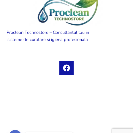
Proclean Technostore – Consultantul tau in
sisteme de curatare si igiena profesionala
F
a
c
e
b
o
o
k