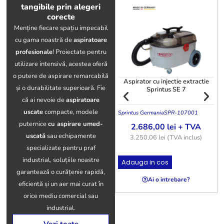
tangibile prin alegeri
corecte
Menține fiecare spațiu impecabil
cu gama noastră de
aspiratoare
profesionale
! Proiectate pentru
utilizare intensivă, acestea oferă
o putere de aspirare remarcabilă
Aspirator cu injectie extractie
și o durabilitate superioară. Fie
Sprintus SE 7
că ai nevoie de
aspiratoare
uscate
compacte, modele
Sprintus Germania
SPR-107001
T
puternice
cu aspirare umed-
2.686,00
lei
+ TVA
uscată
sau echipamente
3.250,06
lei
(TVA inclus)
specializate pentru praf
industrial, soluțiile noastre
Adauga in cos
garantează o curățenie rapidă,
Ai o intrebare?
eficientă și un aer mai curat în
orice mediu comercial sau
industrial.