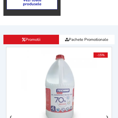
Vezi toate
produsele
Promotii
Pachete Promotionale
-15%