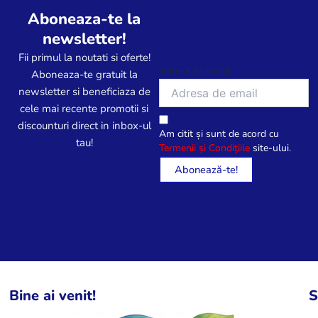
Aboneaza-te la
newsletter!
Fii primul la noutati si oferte!
Adresa de email
Aboneaza-te gratuit la
newsletter si beneficiaza de
cele mai recente promotii si
discounturi direct in inbox-ul
Am citit și sunt de acord cu
tau!
Termenii și Condițiile
site-ului.
Bine ai venit!
S