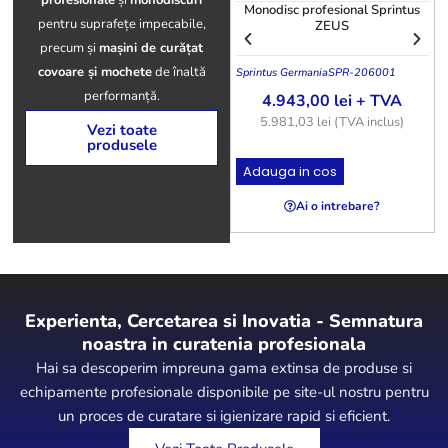
profesionale
și
monodiscuri
Monodisc profesional Sprintus
pentru suprafețe impecabile,
ZEUS
precum și
mașini de curățat
covoare și mochete
de înaltă
Sprintus Germania
SPR-206001
S
performanță.
4.943,00
lei
+ TVA
5.981,03
lei
(TVA inclus)
Vezi toate
produsele
Adauga in cos
Ai o intrebare?
Experienta, Cercetarea si Inovatia - Semnatura
noastra in curatenia profesionala
Hai sa descoperim impreuna gama extinsa de produse si
echipamente profesionale disponibile pe site-ul nostru pentru
un proces de curatare si igienizare rapid si eficient.