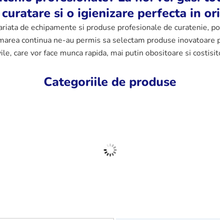
 curatare si o igienizare perfecta in or
iata de echipamente si produse profesionale de curatenie, potri
ormarea continua ne-au permis sa selectam produse inovatoare p
ivile, care vor face munca rapida, mai putin obositoare si costisit
Categoriile de produse
genti
Dezinfectanti
Produse de
Piese
ionali
profesionali
curatenie
echi