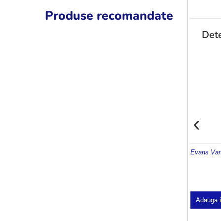
Produse recomandate
Dete
Evans Van
Adauga 