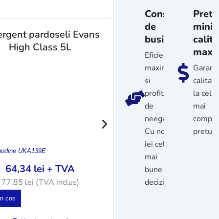
Consultanta
Pretu
de
minim
rgent pardoseli Evans
business
calit
High Class 5L
maxi
Eficienta
maxima
Garan
si
calitat
profitabilitate
la cele
de
mai
neegalat.
compet
Detergent covoare A
Cu noi
preturi
5L
iei cele
odine UK
A139E
605144
mai
64,34
lei
+ TVA
127,63
lei
+ T
bune
decizii
77,85
lei
(TVA inclus)
154,43
lei
(TVA inc
in cos
Adauga in cos