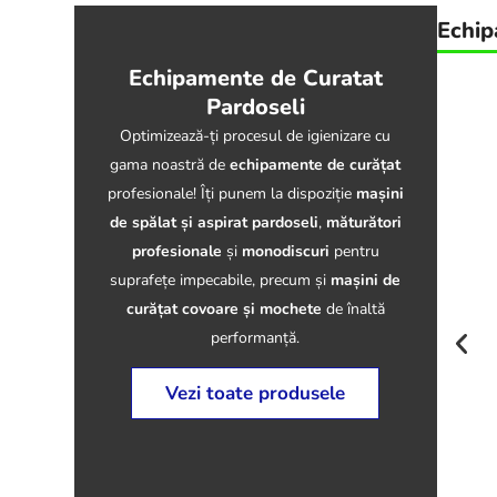
Echip
Echipamente de Curatat
Pardoseli
Optimizează-ți procesul de igienizare cu
gama noastră de
echipamente de curățat
profesionale! Îți punem la dispoziție
mașini
de spălat și aspirat pardoseli
,
măturători
profesionale
și
monodiscuri
pentru
suprafețe impecabile, precum și
mașini de
curățat covoare și mochete
de înaltă
performanță.
Vezi toate produsele