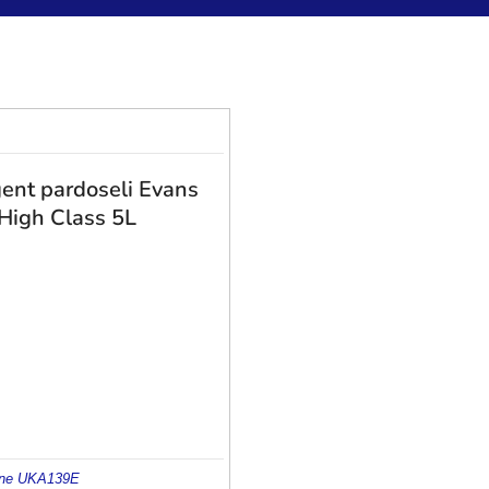
ent pardoseli Evans
High Class 5L
ne UK
A139E