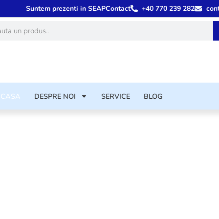
Suntem prezenti in SEAP
Contact
+40 770 239 282
con
ă
ACASA
DESPRE NOI
SERVICE
BLOG