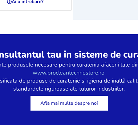
Ai o intrebare?
Ai o intrebare
sultantul tau în sisteme de cura
ate produsele necesare pentru curatenia afacerii tale din
www.procleantechnostore.ro
.
icata de produse de curatenie si igiena de inaltă calit
standardele riguroase ale tuturor industriilor.
Afla mai multe despre noi