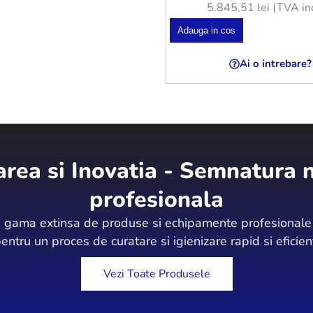
5.845,51
lei
(TVA inc
Adauga in cos
Ai o intrebare?
area si Inovatia - Semnatura n
profesionala
gama extinsa de produse si echipamente profesionale d
entru un proces de curatare si igienizare rapid si eficien
Vezi Toate Produsele