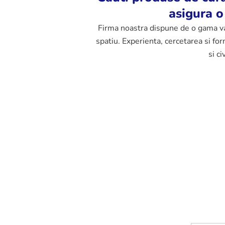
asigura o
Firma noastra dispune de o gama var
spatiu. Experienta, cercetarea si f
si c
te de
Aspiratoare
Aparate de
Deter
doseli
profesionale
curatat cu
profes
presiune