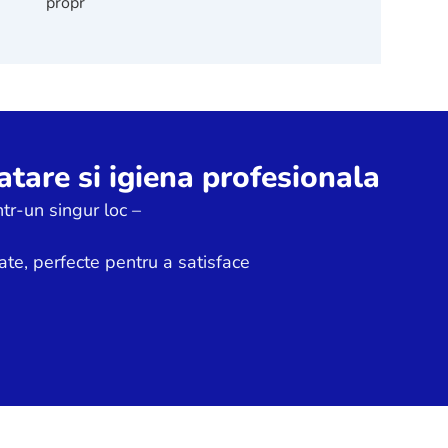
proprie.
?
Ai o intrebare?
tare si igiena profesionala
tr-un singur loc –
ate, perfecte pentru a satisface