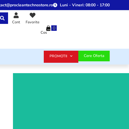
tact@procleantechnostore.ro
Luni - Vineri:
08:00 - 17:00
Cont
Favorite
0
Cos
Cere Oferta
PROMOTII
Aparate de curatat cu presiune
Redescopera stralucirea casei si a masinii tale cu o
solutie de curatare eficienta care economiseste timp si
protejeaza materialele pretentioase