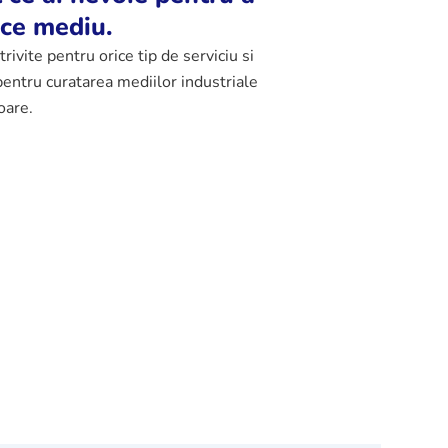
ice mediu.
vite pentru orice tip de serviciu si
entru curatarea mediilor industriale
oare.
As
pro
 schimb
Consumabile si
Echipamente de
pamente
accesorii
curatat pardoseli
echipamente