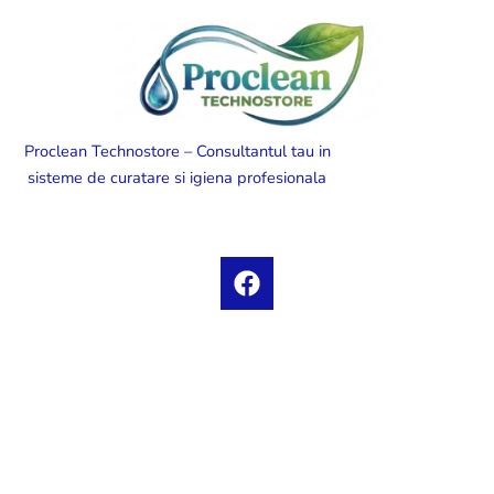
Proclean Technostore – Consultantul tau in
sisteme de curatare si igiena profesionala
F
a
c
e
b
o
o
k