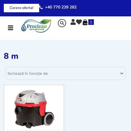
Skip
+40 770 239 282
Cerere oferta!
to
content
0
8 m
Sortează produsele