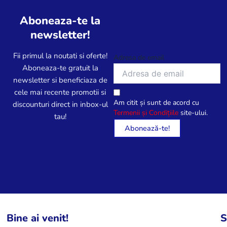
Aboneaza-te la
newsletter!
Fii primul la noutati si oferte!
Adresa de email
Aboneaza-te gratuit la
newsletter si beneficiaza de
cele mai recente promotii si
Am citit și sunt de acord cu
discounturi direct in inbox-ul
Termenii și Condițiile
site-ului.
tau!
Bine ai venit!
S