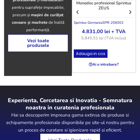
profesionale
și
monodiscuri
Monodisc profesional Sprintus
pentru suprafețe impecabile,
ZEUS
precum și
mașini de curățat
covoare și mochete
de înaltă
Sprintus Germania
SPR-206001
S
performanță.
4.831,00
lei
+ TVA
5.845,51
lei
(TVA inclus)
Vezi toate
produsele
Adauga in cos
Ai o intrebare?
Experienta, Cercetarea si Inovatia - Semnatura
noastra in curatenia profesionala
Hai sa descoperim impreuna gama extinsa de produse si
echipamente profesionale disponibile pe site-ul nostru pentru
un proces de curatare si igienizare rapid si eficient.