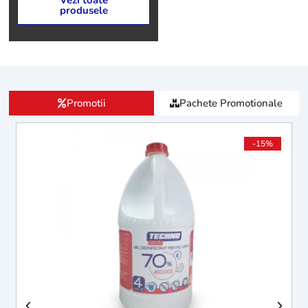
Vezi toate
produsele
Promotii
Pachete Promotionale
-15%