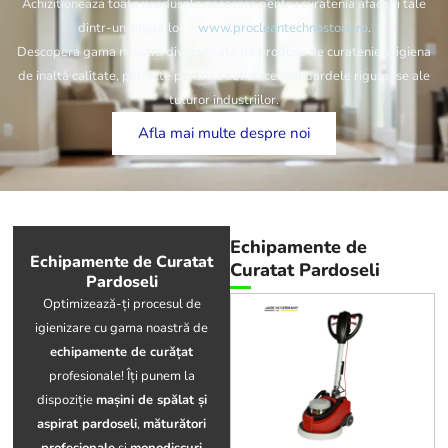
Achizitioneaza toate produsele necesare pentru curatenia afacerii tale
dintr-un singur loc –
www.procleantechnostore.ro
.
Descopera gama noastra diversificata de produse de curatenie si igiena
de inaltă calitate, perfecte pentru a satisface standardele riguroase ale
tuturor industriilor.
Afla mai multe despre noi
Echipamente de
Echipamente de Curatat
Curatat Pardoseli
Pardoseli
Optimizează-ți procesul de
igienizare cu gama noastră de
echipamente de curățat
profesionale! Îți punem la
dispoziție
mașini de spălat și
aspirat pardoseli
,
măturători