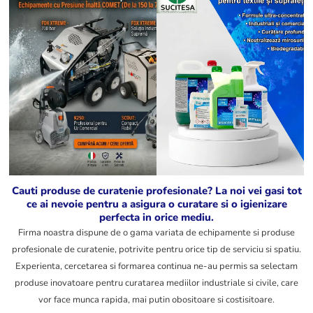
Obtine o curatenie
Redescopera
absoluta si stralucire
stralucirea casei si a
de durata cu
masinii tale cu o
detergentii nostri
solutie de curatare
profesionali, creati
eficienta care
special pentru
economiseste timp si
performanta maxima
protejeaza materialele
pe orice tip de
pretentioase
suprafata.
Vezi
Vezi
produsele
produsele
Cauti produse de curatenie profesionale? La noi vei gasi tot
ce ai nevoie pentru a asigura o curatare si o igienizare
perfecta in orice mediu.
Firma noastra dispune de o gama variata de echipamente si produse
profesionale de curatenie, potrivite pentru orice tip de serviciu si spatiu.
Experienta, cercetarea si formarea continua ne-au permis sa selectam
produse inovatoare pentru curatarea mediilor industriale si civile, care
vor face munca rapida, mai putin obositoare si costisitoare.