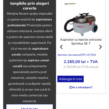
tangibile prin alegeri
corecte
Menține fiecare spațiu impecabil
cu gama noastră de
aspiratoare
profesionale
! Proiectate pentru
utilizare intensivă, acestea oferă
o putere de aspirare remarcabilă
Aspirator cu injectie extractie
și o durabilitate superioară. Fie
Sprintus SE 7
că ai nevoie de
aspiratoare
uscate
compacte, modele
Sprintus Germania
SPR-107001
T
puternice
cu aspirare umed-
2.285,00
lei
+ TVA
uscată
sau echipamente
2.764,85
lei
(TVA inclus)
specializate pentru praf
industrial, soluțiile noastre
Adauga in cos
garantează o curățenie rapidă,
Ai o intrebare?
eficientă și un aer mai curat în
orice mediu comercial sau
industrial.