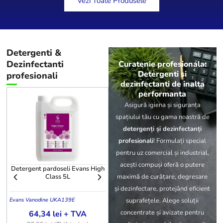
Vezi Toate Produsele
Detergenti
&
Dezinfectanti
Curatenie profesionala:
Detergenti si
profesionali
dezinfectanti de inalta
performanta
Asigură igiena și siguranța
spațiului tău cu gama noastră de
detergenți și dezinfectanți
profesionali
! Formulați special
pentru uz comercial și industrial,
acești compuși oferă o putere
Detergent pardoseli Evans High
Detergent covoare Aquagen SX
maximă de curățare, degresare
Class 5L
5L
și dezinfectare, protejând eficient
suprafețele. Alege soluții
Evans Vanodine UK
A139E
605144
S.C
concentrate și avizate pentru
64,34
lei
+ TVA
127,63
lei
+ TVA