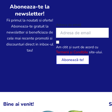
Aboneaza-te la
newsletter!
Fii primul la noutati si oferte!
Adresa de email
Aboneaza-te gratuit la
newsletter si beneficiaza de
cele mai recente promotii si
discounturi direct in inbox-ul
Am citit și sunt de acord cu
tau!
Termenii și Condițiile
site-ului.
Bine ai venit!
S