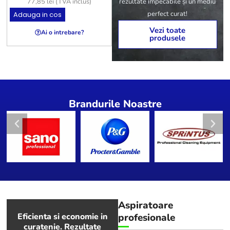
rezultate impecabile și un mediu
77,85
lei
(TVA inclus)
154,43
lei
(TVA inclus)
perfect curat!
Adauga in cos
Adauga in cos
A
Vezi toate
Ai o intrebare?
Ai o intrebare?
produsele
Brandurile Noastre
Aspiratoare
Eficienta si economie in
profesionale
curatenie. Rezultate