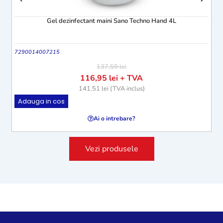
Gel dezinfectant maini Sano Techno Hand 4L
7290014007215
Tmb
137,59
lei
116,95
lei
+ TVA
141,51
lei
(TVA inclus)
Adauga in cos
A
Ai o intrebare?
Vezi produsele