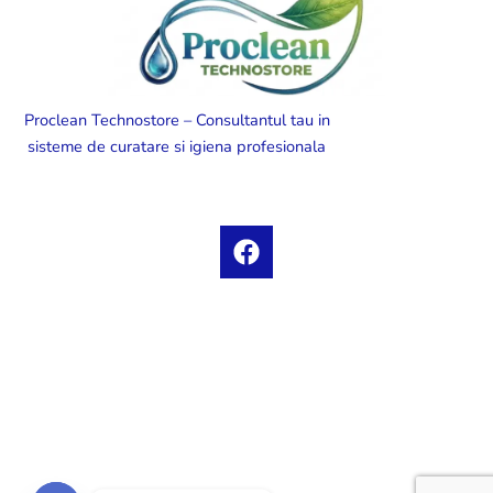
Proclean Technostore – Consultantul tau in
sisteme de curatare si igiena profesionala
F
a
c
e
b
o
o
k