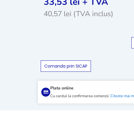
33,53
lei
+ TVA
40,57
lei
(TVA inclus)
Comanda prin SICAP
Plata online
Cu cardul la confirmarea comenzii.
Citeste mai 