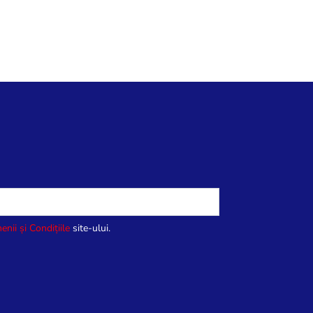
enii și Condițiile
site-ului.