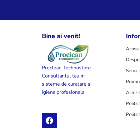
Bine ai venit!
Infor
Acasa
Despre
Proclean Technostore –
Servic
Consultantul tau in
Promot
sisteme de curatare si
igiena profesionala
Achizi
Politic
Politic
F
a
c
e