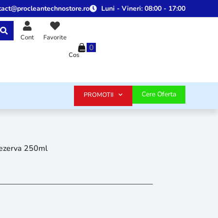
tact@procleantechnostore.ro
Luni - Vineri:
08:00 - 17:00
Cont
Favorite
0
Cos
Cere Oferta
PROMOTII
rezerva 250ml