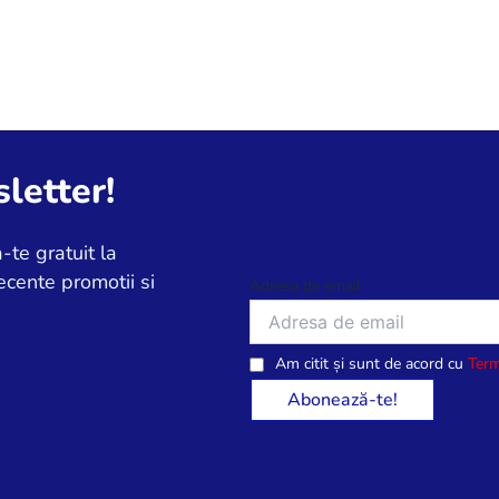
letter!
-te gratuit la
ecente promotii si
Adresa de email
Am citit și sunt de acord cu
Term