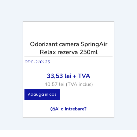
Odorizant camera SpringAir
Relax rezerva 250ml
ODC-210125
33,53
lei
+ TVA
40,57
lei
(TVA inclus)
Adauga in cos
Ai o intrebare?