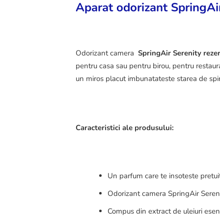
Aparat odorizant SpringAi
Odorizant camera
SpringAir Serenity rez
pentru casa sau pentru birou, pentru restauran
un miros placut imbunatateste starea de spiri
Caracteristici ale produsului:
Un parfum care te insoteste pretuiti
Odorizant camera SpringAir Serenit
Compus din extract de uleiuri esent