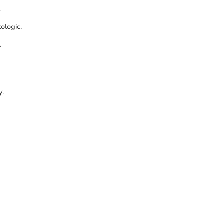
.
ologic.
.
y.