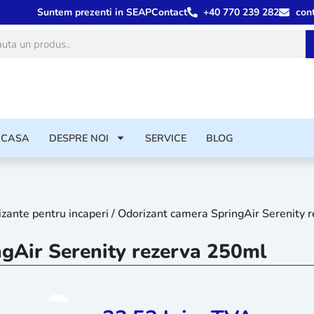
Suntem prezenti in SEAP
Contact
+40 770 239 282
con
ă
ACASA
DESPRE NOI
SERVICE
BLOG
zante pentru incaperi
/ Odorizant camera SpringAir Serenity 
gAir Serenity rezerva 250ml