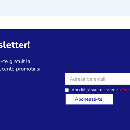
letter!
-te gratuit la
ecente promotii si
Adresa de email
Am citit și sunt de acord cu
Term