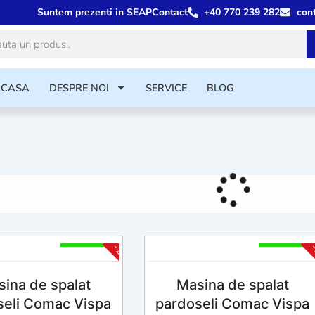
Suntem prezenti in SEAP
Contact
+40 770 239 282
con
ă
ACASA
DESPRE NOI
SERVICE
BLOG
2 - 4 Săpt
2 - 4 Săpt
-25%
-
ina de spalat
Masina de spalat
seli Comac Vispa
pardoseli Comac Vispa