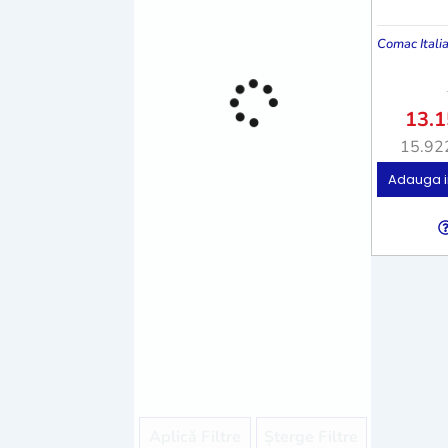
Comac Itali
13.
15.92
Adauga i
Aplică Filtre
Șterge Filtre