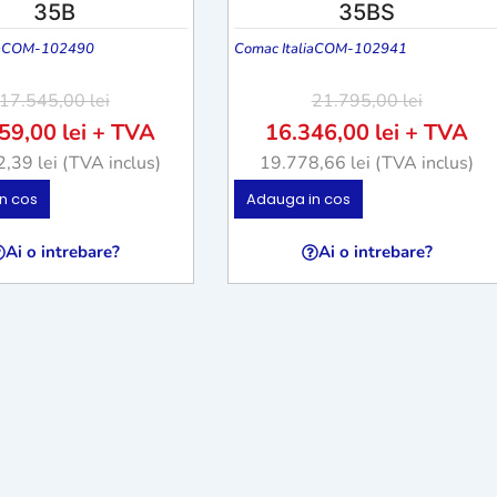
35B
35BS
a
COM-102490
Comac Italia
COM-102941
17.545,00
lei
21.795,00
lei
159,00
lei
+ TVA
16.346,00
lei
+ TVA
2,39
lei
(TVA inclus)
19.778,66
lei
(TVA inclus)
n cos
Adauga in cos
Ai o intrebare?
Ai o intrebare?