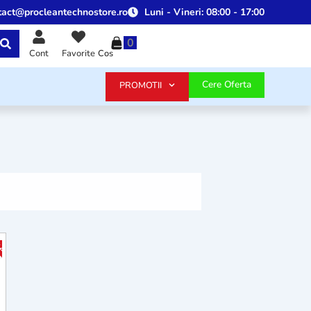
tact@procleantechnostore.ro
Luni - Vineri:
08:00 - 17:00
0
Cos
Cont
Favorite
Cere Oferta
PROMOTII
25%