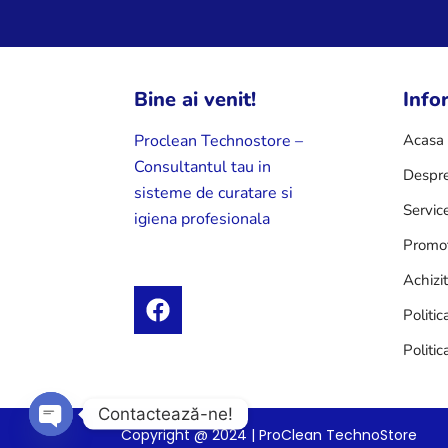
Bine ai venit!
Infor
Acasa
Proclean Technostore –
Consultantul tau in
Despre
sisteme de curatare si
Servic
igiena profesionala
Promot
Achizi
F
Politic
a
c
Politic
e
b
o
Contactează-ne!
Copyright @ 2024 | ProClean TechnoStore
o
Open chaty