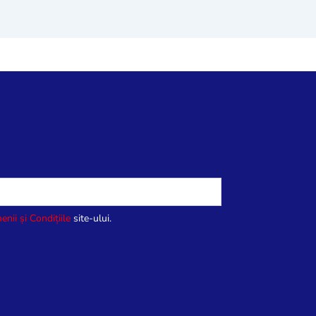
enii și Condițiile
site-ului.