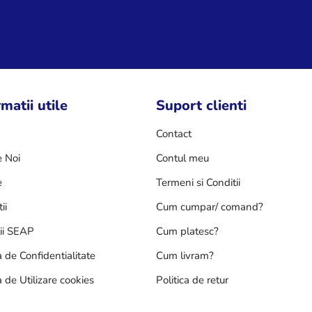
matii utile
Suport clienti
Contact
 Noi
Contul meu
e
Termeni si Conditii
ii
Cum cumpar/ comand?
tii SEAP
Cum platesc?
a de Confidentialitate
Cum livram?
a de Utilizare cookies
Politica de retur