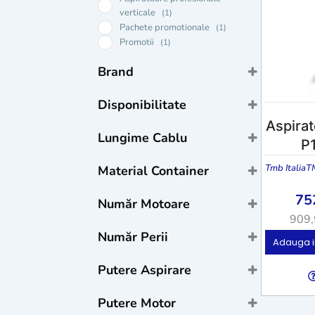
verticale
(1)
Pachete promotionale
(1)
Promotii
(1)
Brand
Sprintus Germania
(3)
Disponibilitate
Tmb Italia
(2)
Aspirat
Stoc
Lungime Cablu
Stoc epuizat
P1
La comandă
10 m
(3)
Tmb Italia
T
Material Container
13 m
(1)
8 m
(1)
plastic
(4)
75
Număr Motoare
909
1
(4)
Număr Perii
2
(1)
Adauga i
1
(1)
Putere Aspirare
2200 mmH2O
(1)
Putere Motor
2700 mmH2O
(1)