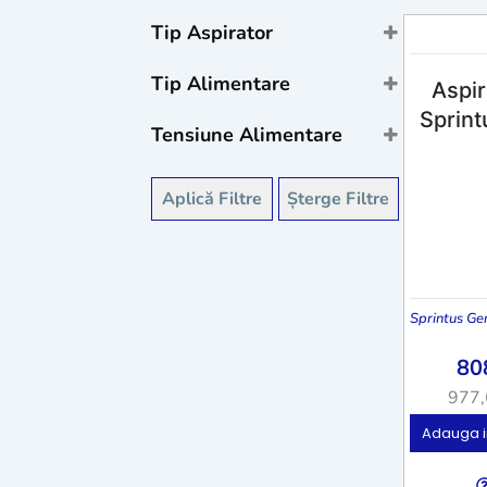
700 W
(3)
Tip Aspirator
900 W
(2)
uscat
(5)
Tip Alimentare
Aspir
cablu
(5)
Sprin
Tensiune Alimentare
220 V
(5)
Aplică Filtre
Șterge Filtre
Sprintus Ge
80
977
Adauga i