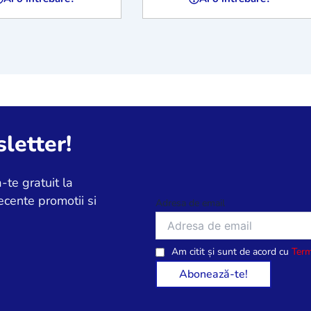
letter!
-te gratuit la
ecente promotii si
Adresa de email
Am citit și sunt de acord cu
Term