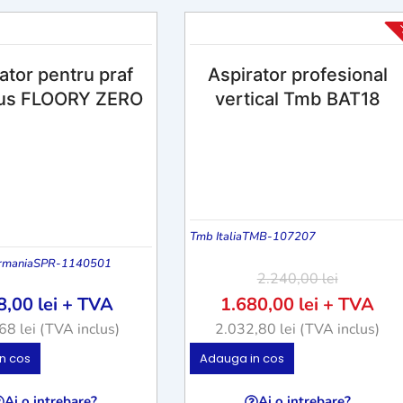
-
ator pentru praf
Aspirator profesional
tus FLOORY ZERO
vertical Tmb BAT18
Tmb Italia
TMB-107207
rmania
SPR-1140501
2.240,00
lei
8,00
lei
+ TVA
1.680,00
lei
+ TVA
,68
lei
(TVA inclus)
2.032,80
lei
(TVA inclus)
n cos
Adauga in cos
Ai o intrebare?
Ai o intrebare?