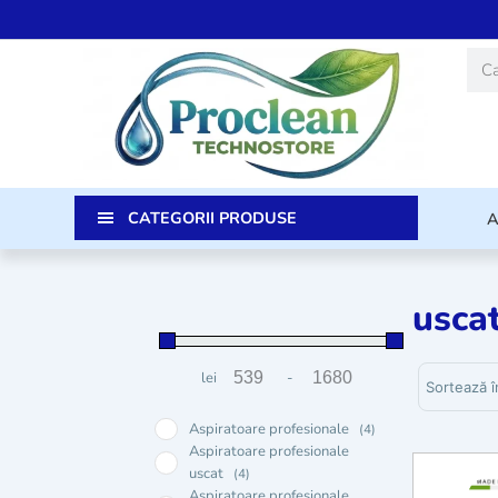
Skip
to
Caut
content
CATEGORII PRODUSE
usca
Sortează p
lei
-
Preț minim
Preț maxim
Aspiratoare profesionale
(4)
Aspiratoare profesionale
uscat
(4)
Aspiratoare profesionale