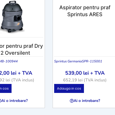
Aspirator pentru praf
Sprintus ARES
or pentru praf Dry
2 Oversilent
MB-100944
Sprintus Germania
SPR-115001
2,00
lei
+ TVA
539,00
lei
+ TVA
,92
lei
(TVA inclus)
652,19
lei
(TVA inclus)
n cos
Adauga in cos
Ai o intrebare?
Ai o intrebare?