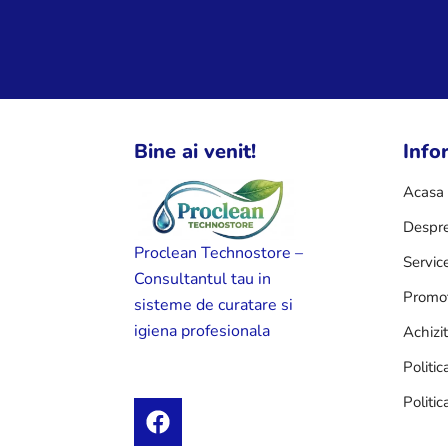
Bine ai venit!
Infor
Acasa
Despre
Proclean Technostore –
Servic
Consultantul tau in
Promot
sisteme de curatare si
igiena profesionala
Achizi
Politic
Politic
F
a