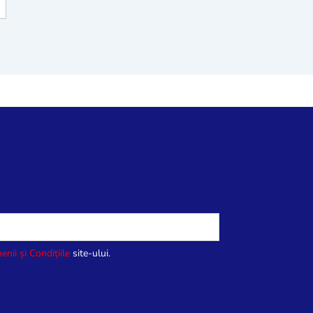
enii și Condițiile
site-ului.