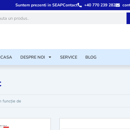
Suntem prezenti in SEAP
Contact
+40 770 239 282
con
ă
ACASA
DESPRE NOI
SERVICE
BLOG
t
rodusele