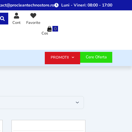
tact@procleantechnostore.ro
Luni - Vineri:
08:00 - 17:00
Cont
Favorite
0
Cos
Cere Oferta
PROMOTII