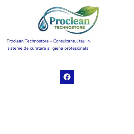
Proclean Technostore – Consultantul tau in
sisteme de curatare si igiena profesionala
F
a
c
e
b
o
o
k