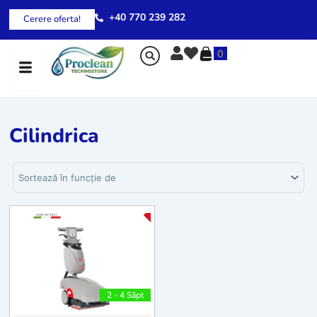
Skip
+40 770 239 282
Cerere oferta!
to
content
0
Cilindrica
Sortează produsele
-25%
2 - 4 Săpt