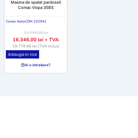
Masina de spalat pardoseli
Comac Vispa 35BS
Comac Italia
COM-102941
21.795,00
lei
16.346,00
lei
+ TVA
19.778,66
lei
(TVA inclus)
Adauga in cos
Ai o intrebare?