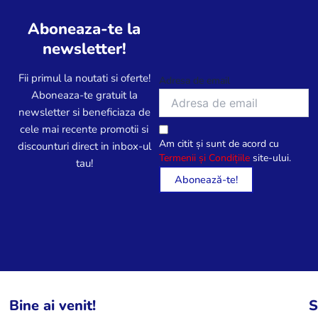
Aboneaza-te la
newsletter!
Fii primul la noutati si oferte!
Adresa de email
Aboneaza-te gratuit la
newsletter si beneficiaza de
cele mai recente promotii si
Am citit și sunt de acord cu
discounturi direct in inbox-ul
Termenii și Condițiile
site-ului.
tau!
Bine ai venit!
S