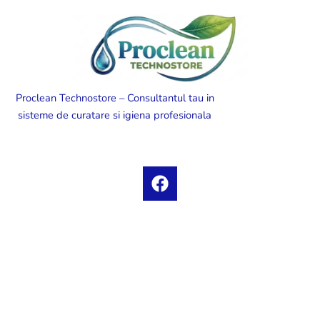
Proclean Technostore – Consultantul tau in
sisteme de curatare si igiena profesionala
F
a
c
e
b
o
o
k