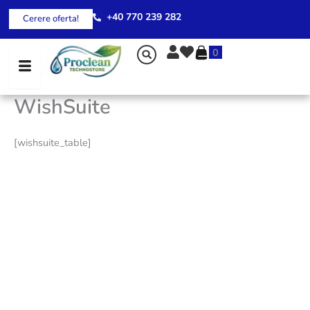
Skip
+40 770 239 282
Cerere oferta!
to
content
0
WishSuite
[wishsuite_table]