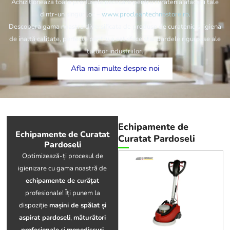
Achizitioneaza toate produsele necesare pentru curatenia afacerii tale
dintr-un singur loc –
www.procleantechnostore.ro
.
Descopera gama noastra diversificata de produse de curatenie si igiena
de inaltă calitate, perfecte pentru a satisface standardele riguroase ale
tuturor industriilor.
Afla mai multe despre noi
Echipamente de
Echipamente de Curatat
Curatat Pardoseli
Pardoseli
Optimizează-ți procesul de
igienizare cu gama noastră de
echipamente de curățat
profesionale! Îți punem la
dispoziție
mașini de spălat și
aspirat pardoseli
,
măturători