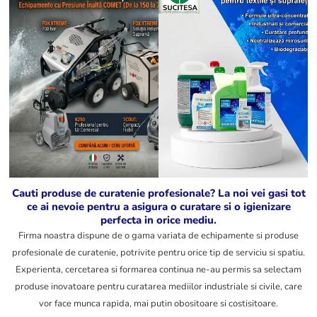
Obtine o curatenie
Redescopera
absoluta si stralucire
stralucirea casei si a
de durata cu
masinii tale cu o
detergentii nostri
solutie de curatare
profesionali, creati
eficienta care
special pentru
economiseste timp si
performanta maxima
protejeaza materialele
pe orice tip de
pretentioase
suprafata.
Vezi
Vezi
produsele
produsele
Cauti produse de curatenie profesionale? La noi vei gasi tot
ce ai nevoie pentru a asigura o curatare si o igienizare
perfecta in orice mediu.
Firma noastra dispune de o gama variata de echipamente si produse
profesionale de curatenie, potrivite pentru orice tip de serviciu si spatiu.
Experienta, cercetarea si formarea continua ne-au permis sa selectam
produse inovatoare pentru curatarea mediilor industriale si civile, care
vor face munca rapida, mai putin obositoare si costisitoare.