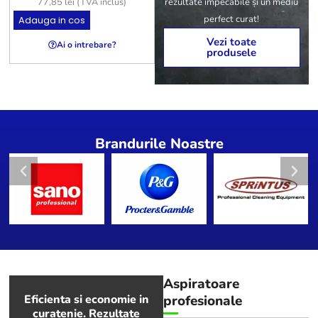
rezultate impecabile și un mediu
77,85
lei
(TVA inclus)
154,43
lei
(TVA inclus)
perfect curat!
Adauga in cos
Adauga in cos
A
Vezi toate
Ai o intrebare?
Ai o intrebare?
produsele
Brandurile Noastre
Aspiratoare
Eficienta si economie in
profesionale
curatenie. Rezultate