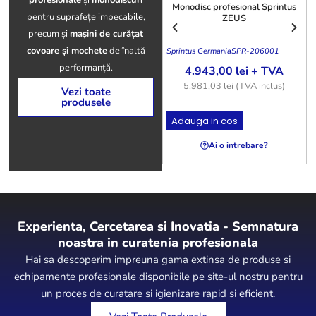
profesionale
și
monodiscuri
Monodisc profesional Sprintus
pentru suprafețe impecabile,
ZEUS
precum și
mașini de curățat
covoare și mochete
de înaltă
Sprintus Germania
SPR-206001
S
performanță.
4.943,00
lei
+ TVA
5.981,03
lei
(TVA inclus)
Vezi toate
produsele
Adauga in cos
Ai o intrebare?
Experienta, Cercetarea si Inovatia - Semnatura
noastra in curatenia profesionala
Hai sa descoperim impreuna gama extinsa de produse si
echipamente profesionale disponibile pe site-ul nostru pentru
un proces de curatare si igienizare rapid si eficient.