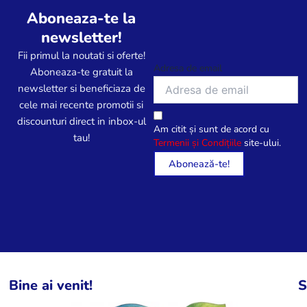
Aboneaza-te la
newsletter!
Fii primul la noutati si oferte!
Adresa de email
Aboneaza-te gratuit la
newsletter si beneficiaza de
cele mai recente promotii si
discounturi direct in inbox-ul
Am citit și sunt de acord cu
tau!
Termenii și Condițiile
site-ului.
Bine ai venit!
S