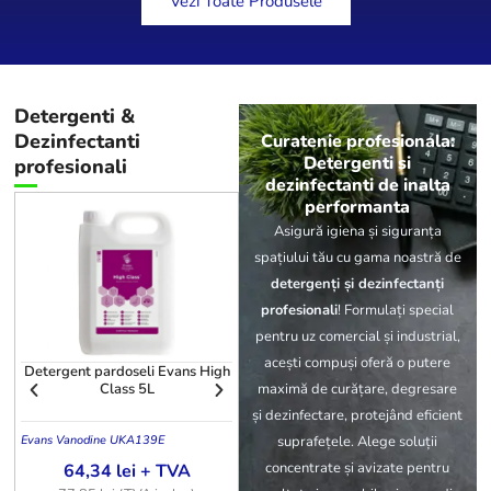
Vezi Toate Produsele
Detergenti
&
Dezinfectanti
Curatenie profesionala:
Detergenti si
profesionali
dezinfectanti de inalta
performanta
Asigură igiena și siguranța
spațiului tău cu gama noastră de
detergenți și dezinfectanți
profesionali
! Formulați special
pentru uz comercial și industrial,
acești compuși oferă o putere
Detergent pardoseli Evans High
Detergent covoare Aquagen SX
maximă de curățare, degresare
Class 5L
5L
și dezinfectare, protejând eficient
suprafețele. Alege soluții
Evans Vanodine UK
A139E
605144
S.C
concentrate și avizate pentru
64,34
lei
+ TVA
127,63
lei
+ TVA