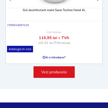
Gel dezinfectant maini Sano Techno Hand 4L
7290014007215
Tmb
137,59
lei
116,95
lei
+ TVA
141,51
lei
(TVA inclus)
Adauga in cos
A
Ai o intrebare?
Vezi produsele