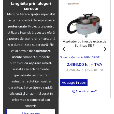
tangibile prin alegeri
corecte
Menține fiecare spațiu impecabil
cu gama noastră de
aspiratoare
profesionale
! Proiectate pentru
utilizare intensivă, acestea oferă
o putere de aspirare remarcabilă
Aspirator cu injectie extractie
și o durabilitate superioară. Fie
Sprintus SE 7
că ai nevoie de
aspiratoare
uscate
compacte, modele
Sprintus Germania
SPR-107001
T
puternice
cu aspirare umed-
2.686,00
lei
+ TVA
uscată
sau echipamente
3.250,06
lei
(TVA inclus)
specializate pentru praf
industrial, soluțiile noastre
Adauga in cos
garantează o curățenie rapidă,
Ai o intrebare?
eficientă și un aer mai curat în
orice mediu comercial sau
industrial.