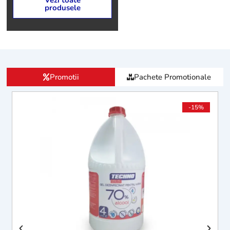
Vezi toate
produsele
Promotii
Pachete Promotionale
-15%