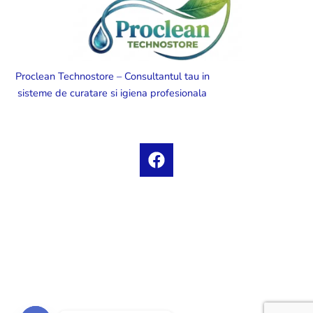
Proclean Technostore – Consultantul tau in
sisteme de curatare si igiena profesionala
F
a
c
e
b
o
o
k