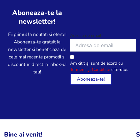
Aboneaza-te la
newsletter!
Fii primul la noutati si oferte!
Adresa de email
Aboneaza-te gratuit la
newsletter si beneficiaza de
cele mai recente promotii si
Am citit și sunt de acord cu
discounturi direct in inbox-ul
Termenii și Condițiile
site-ului.
tau!
Bine ai venit!
S