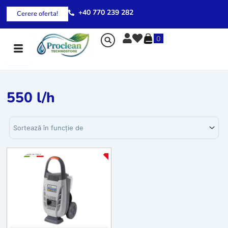
Skip
+40 770 239 282
Cerere oferta!
to
content
0
550 l/h
Sortează produsele
-20%