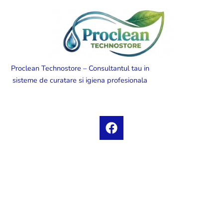
Proclean Technostore – Consultantul tau in
sisteme de curatare si igiena profesionala
F
a
c
e
b
o
o
k