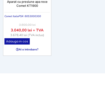
Aparat cu presiune apa rece
Comet KT1900
Comet Italia
PSK-9053000300
3.800,00
lei
3.040,00
lei
+ TVA
3.678,40
lei
(TVA inclus)
Adauga in cos
Ai o intrebare?