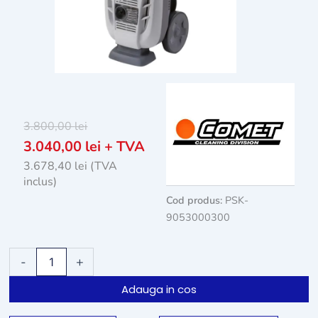
3.800,00
lei
3.040,00
lei
+ TVA
3.678,40
lei
(TVA
inclus)
Cod produs:
PSK-
9053000300
Cantitate
-
+
Aparat
cu
Adauga in cos
presiune
apa