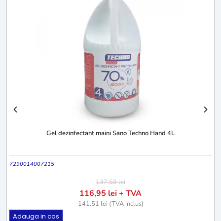
T
Gel dezinfectant maini Sano Techno Hand 4L
7290014007215
137,59
lei
116,95
lei
+ TVA
141,51
lei
(TVA inclus)
Adauga in cos