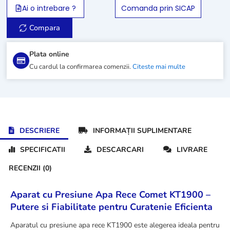
rece
Ai o intrebare ?
Comanda prin SICAP
Comet
KT1900
Compara
Plata online
Cu cardul la confirmarea comenzii.
Citeste mai multe
DESCRIERE
INFORMAȚII SUPLIMENTARE
SPECIFICATII
DESCARCARI
LIVRARE
RECENZII (0)
Aparat cu Presiune Apa Rece Comet KT1900 –
Putere si Fiabilitate pentru Curatenie Eficienta
Aparatul cu presiune apa rece KT1900 este alegerea ideala pentru