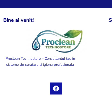
Bine ai venit!
S
Proclean Technostore – Consultantul tau in
sisteme de curatare si igiena profesionala
F
a
c
e
b