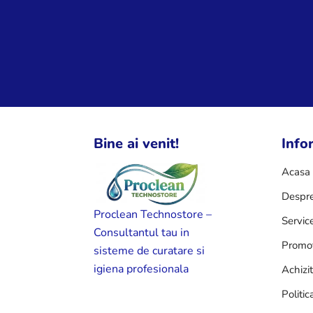
Bine ai venit!
Infor
Acasa
Despre
Proclean Technostore –
Servic
Consultantul tau in
Promot
sisteme de curatare si
igiena profesionala
Achizi
Politic