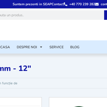
Suntem prezenti in SEAP
Contact
+40 770 239 282
con
ă
ACASA
DESPRE NOI
SERVICE
BLOG
mm - 12"
rodusele