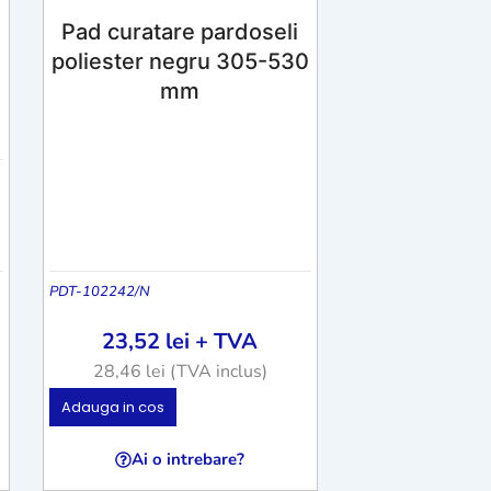
Pad curatare pardoseli
poliester negru 305-530
mm
0
PDT-102242/N
23,52
lei
+ TVA
28,46
lei
(TVA inclus)
A
Adauga in cos
c
e
Ai o intrebare?
s