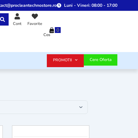
tact@procleantechnostore.ro
Luni - Vineri:
08:00 - 17:00
Cont
Favorite
0
Cos
Cere Oferta
PROMOTII