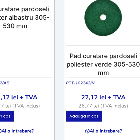
ratare pardoseli
ter albastru 305-
530 mm
Pad curatare pardoseli
poliester verde 305-53
mm
2/AB
PDT-102242/V
2,12
lei
+ TVA
22,12
lei
+ TVA
77
lei
(TVA inclus)
26,77
lei
(TVA inclus)
A
A
n cos
Adauga in cos
c
c
e
e
Ai o intrebare?
Ai o intrebare?
s
s