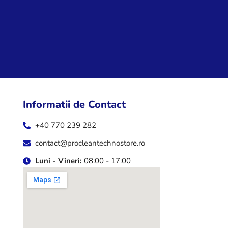
l
e
p
o
t
f
i
a
Informatii de Contact
l
e
+40 770 239 282
s
contact@procleantechnostore.ro
e
Luni - Vineri:
08:00 - 17:00
î
n
p
a
g