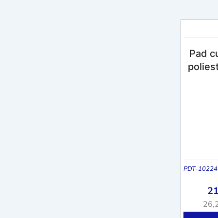
Pad cu
polies
PDT-10224
2
26,