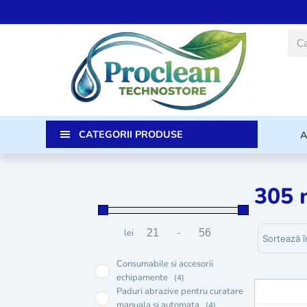
Skip
to
Caut
content
CATEGORII PRODUSE
305 
Sortează p
lei
-
Preț minim
Preț maxim
Consumabile si accesorii
echipamente
(4)
Paduri abrazive pentru curatare
manuala si automata
(4)