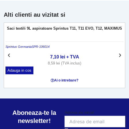
Alti clienti au vizitat si
Saci textili 9L aspiratoare Sprintus T11, T11 EVO, T12, MAXIMUS
Sprintus Germania
SPR-106014
S
7,10
lei
+ TVA
8,59
lei
(TVA inclus)
Adauga in cos
Ai o intrebare?
Aboneaza-te la
Adresa de email
newsletter!