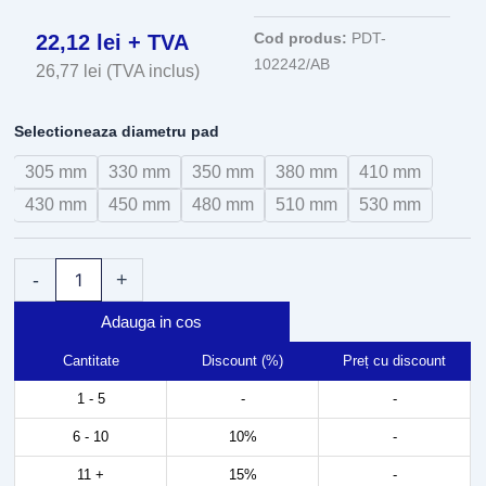
Cod produs:
PDT-
22,12
lei
+ TVA
102242/AB
26,77
lei
(TVA inclus)
Cantitate
Selectioneaza diametru pad
Pad
curatare
305 mm
330 mm
350 mm
380 mm
410 mm
pardoseli
430 mm
450 mm
480 mm
510 mm
530 mm
poliester
albastru
305-
530
-
+
mm
Adauga in cos
Cantitate
Discount (%)
Preț cu discount
1 - 5
-
-
6 - 10
10%
-
11 +
15%
-