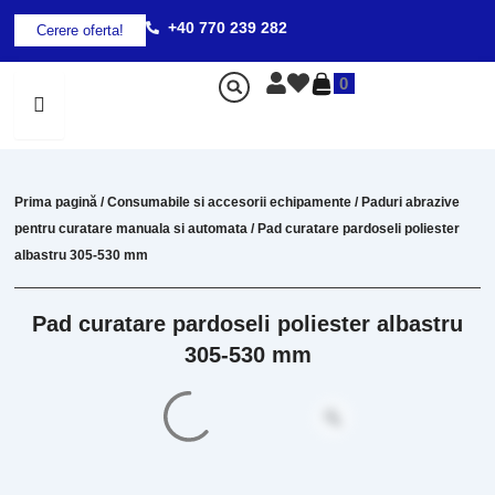
Skip
+40 770 239 282
Cerere oferta!
to
content
0
Prima pagină
/
Consumabile si accesorii echipamente
/
Paduri abrazive
pentru curatare manuala si automata
/ Pad curatare pardoseli poliester
albastru 305-530 mm
Pad curatare pardoseli poliester albastru
305-530 mm