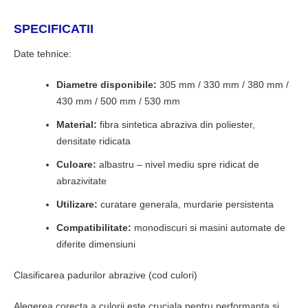
SPECIFICATII
Date tehnice:
Diametre disponibile:
305 mm / 330 mm / 380 mm /
430 mm / 500 mm / 530 mm
Material:
fibra sintetica abraziva din poliester,
densitate ridicata
Culoare:
albastru – nivel mediu spre ridicat de
abrazivitate
Utilizare:
curatare generala, murdarie persistenta
Compatibilitate:
monodiscuri si masini automate de
diferite dimensiuni
Clasificarea padurilor abrazive (cod culori)
Alegerea corecta a culorii este cruciala pentru performanta si