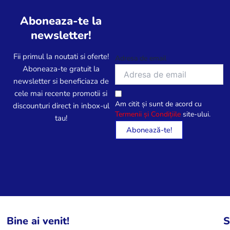
î
î
i
i
n
n
Aboneaza-te la
u
u
p
p
n
n
newsletter!
a
a
i
i
g
g
l
l
Fii primul la noutati si oferte!
Adresa de email
i
i
e
e
Aboneaza-te gratuit la
n
n
p
p
newsletter si beneficiaza de
a
a
o
o
cele mai recente promotii si
p
p
Am citit și sunt de acord cu
t
t
discounturi direct in inbox-ul
r
r
Termenii și Condițiile
site-ului.
f
f
tau!
o
o
i
i
d
d
a
a
u
u
l
l
s
s
e
e
u
u
s
s
l
l
e
e
u
u
î
î
i
i
n
n
Bine ai venit!
S
.
.
p
p