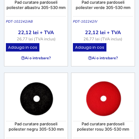
Pad curatare pardoseli
Pad curatare pardoseli
poliester albastru 305-530 mm
poliester verde 305-530 mm
PDT-102242/AB
PDT-102242/V
22,12
lei
+ TVA
22,12
lei
+ TVA
26,77
lei
(TVA inclus)
26,77
lei
(TVA inclus)
A
A
Adauga in cos
Adauga in cos
c
c
Ai o intrebare?
Ai o intrebare?
e
e
s
s
t
t
p
p
r
r
o
o
d
d
u
u
s
s
Pad curatare pardoseli
Pad curatare pardoseli
a
a
poliester negru 305-530 mm
poliester rosu 305-530 mm
r
r