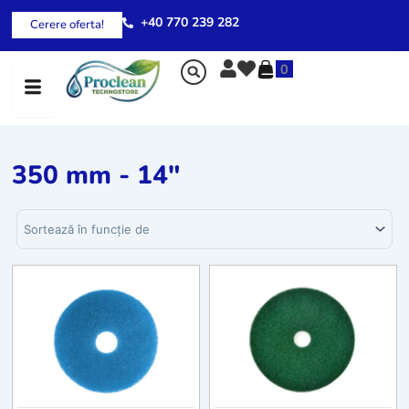
Skip
+40 770 239 282
Cerere oferta!
to
content
0
350 mm - 14"
Sortează produsele