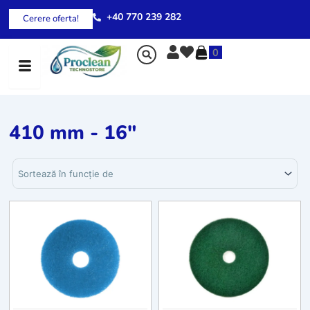
Skip
+40 770 239 282
Cerere oferta!
to
content
0
410 mm - 16"
Sortează produsele