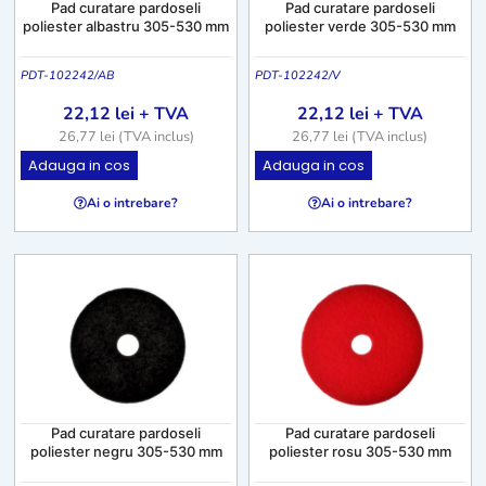
Pad curatare pardoseli
Pad curatare pardoseli
poliester albastru 305-530 mm
poliester verde 305-530 mm
PDT-102242/AB
PDT-102242/V
22,12
lei
+ TVA
22,12
lei
+ TVA
26,77
lei
(TVA inclus)
26,77
lei
(TVA inclus)
A
A
Adauga in cos
Adauga in cos
c
c
Ai o intrebare?
Ai o intrebare?
e
e
s
s
t
t
p
p
r
r
o
o
d
d
u
u
s
s
Pad curatare pardoseli
Pad curatare pardoseli
a
a
poliester negru 305-530 mm
poliester rosu 305-530 mm
r
r