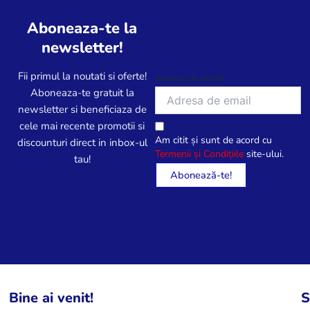
î
î
i
i
n
n
Aboneaza-te la
u
u
p
p
n
n
newsletter!
a
a
i
i
g
g
l
l
Fii primul la noutati si oferte!
Adresa de email
i
i
e
e
Aboneaza-te gratuit la
n
n
p
p
newsletter si beneficiaza de
a
a
o
o
cele mai recente promotii si
p
p
Am citit și sunt de acord cu
t
t
discounturi direct in inbox-ul
r
r
Termenii și Condițiile
site-ului.
f
f
tau!
o
o
i
i
d
d
a
a
u
u
l
l
s
s
e
e
u
u
s
s
l
l
e
e
u
u
î
î
i
i
n
n
Bine ai venit!
S
.
.
p
p