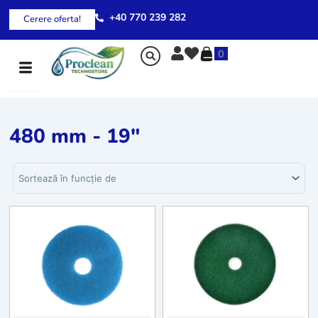
Skip
+40 770 239 282
Cerere oferta!
to
content
0
480 mm - 19"
Sortează produsele