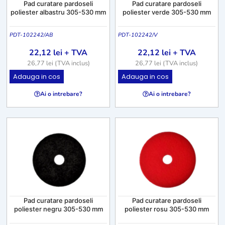
Pad curatare pardoseli
Pad curatare pardoseli
poliester albastru 305-530 mm
poliester verde 305-530 mm
PDT-102242/AB
PDT-102242/V
22,12
lei
+ TVA
22,12
lei
+ TVA
26,77
lei
(TVA inclus)
26,77
lei
(TVA inclus)
A
A
Adauga in cos
Adauga in cos
c
c
Ai o intrebare?
Ai o intrebare?
e
e
s
s
t
t
p
p
r
r
o
o
d
d
u
u
s
s
Pad curatare pardoseli
Pad curatare pardoseli
a
a
poliester negru 305-530 mm
poliester rosu 305-530 mm
r
r