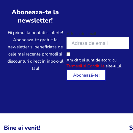
î
î
i
i
n
n
Aboneaza-te la
u
u
p
p
n
n
newsletter!
a
a
i
i
g
g
l
l
Fii primul la noutati si oferte!
Adresa de email
i
i
e
e
Aboneaza-te gratuit la
n
n
p
p
newsletter si beneficiaza de
a
a
o
o
cele mai recente promotii si
p
p
Am citit și sunt de acord cu
t
t
discounturi direct in inbox-ul
r
r
Termenii și Condițiile
site-ului.
f
f
tau!
o
o
i
i
d
d
a
a
u
u
l
l
s
s
e
e
u
u
s
s
l
l
e
e
u
u
î
î
i
i
n
n
Bine ai venit!
S
.
.
p
p