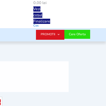
0,00 lei
Vezi
coșul
Finalizare
Cos
Cere Oferta
PROMOTII
10%