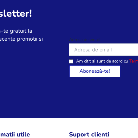
letter!
-te gratuit la
ecente promotii si
Adresa de email
Am citit și sunt de acord cu
Term
matii utile
Suport clienti