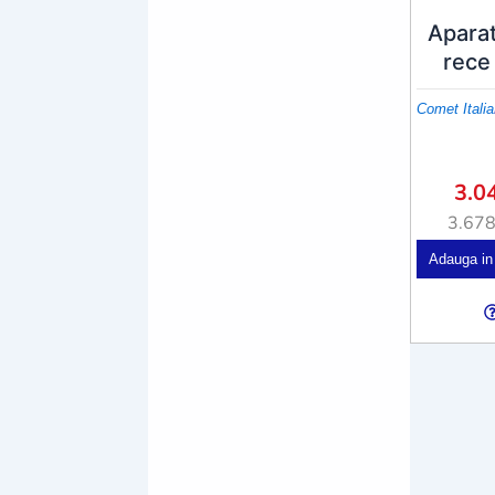
Aparat
rece
Comet Italia
3.0
3.67
Adauga in