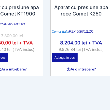
 cu presiune apa
Aparat cu presiune apa
 Comet KT1900
rece Comet K250
PSK-9053000300
Comet Italia
PSK-9057011100
3.800,00
lei
40,00
lei
+ TVA
8.204,00
lei
+ TVA
8,40
lei
(TVA inclus)
9.926,84
lei
(TVA inclus)
Acest
 cos
Adauga in cos
produs
are
Ai o intrebare?
Ai o intrebare?
mai
multe
variații.
Opțiunile
pot
fi