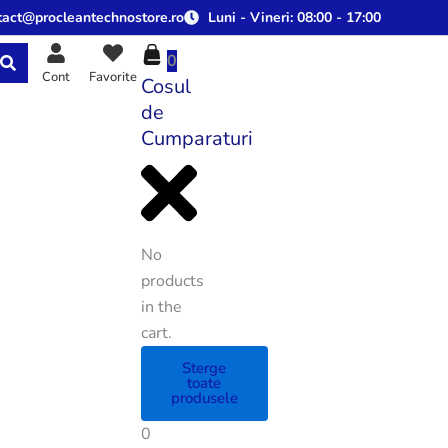
tact@procleantechnostore.ro
Luni - Vineri:
08:00 - 17:00
0
Cont
Favorite
Cosul
de
Cumparaturi
No
products
in the
cart.
Sterge
toate
produsele
0