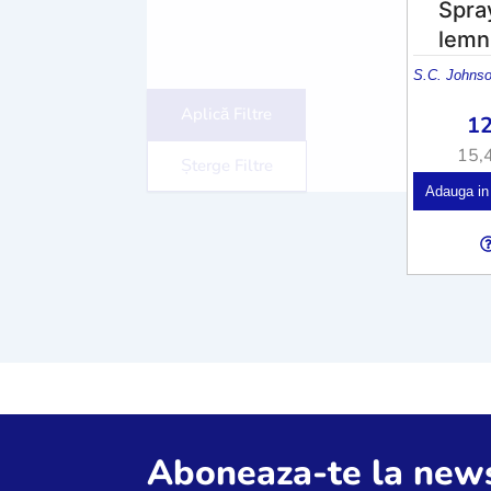
Spra
lemn
S.C. Johns
Aplică Filtre
1
15,
Șterge Filtre
Adauga in
Aboneaza-te la news