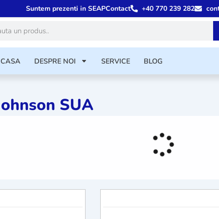
Suntem prezenti in SEAP
Contact
+40 770 239 282
con
tă
ACASA
DESPRE NOI
SERVICE
BLOG
 Johnson SUA