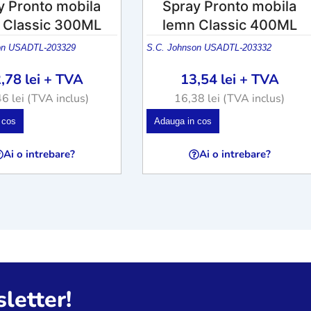
y Pronto mobila
Spray Pronto mobila
 Classic 300ML
lemn Classic 400ML
on USA
DTL-203329
S.C. Johnson USA
DTL-203332
2,78
lei
+ TVA
13,54
lei
+ TVA
46
lei
(TVA inclus)
16,38
lei
(TVA inclus)
 cos
Adauga in cos
Ai o intrebare?
Ai o intrebare?
letter!