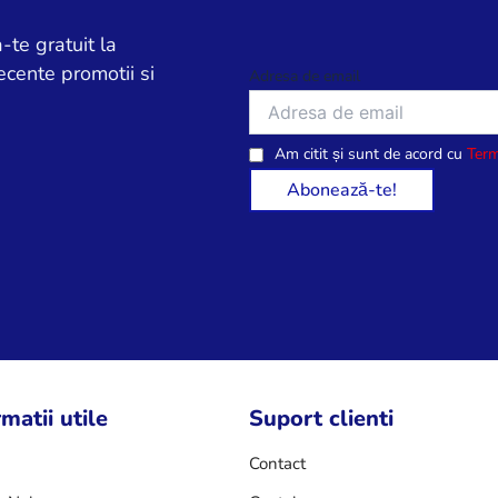
-te gratuit la
ecente promotii si
Adresa de email
Am citit și sunt de acord cu
Term
matii utile
Suport clienti
Contact