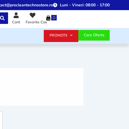
tact@procleantechnostore.ro
Luni - Vineri:
08:00 - 17:00
0
Cos
Cont
Favorite
Cere Oferta
PROMOTII