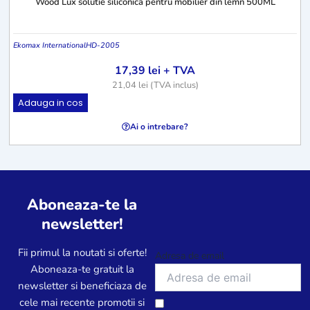
Wood Lux solutie siliconica pentru mobilier din lemn 500ML
Ekomax International
HD-2005
17,39
lei
+ TVA
21,04
lei
(TVA inclus)
Adauga in cos
Ai o intrebare?
Aboneaza-te la
newsletter!
Fii primul la noutati si oferte!
Adresa de email
Aboneaza-te gratuit la
newsletter si beneficiaza de
cele mai recente promotii si