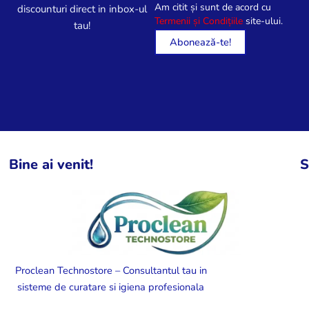
Am citit și sunt de acord cu
discounturi direct in inbox-ul
Termenii și Condițiile
site-ului.
tau!
Bine ai venit!
S
Proclean Technostore – Consultantul tau in
sisteme de curatare si igiena profesionala