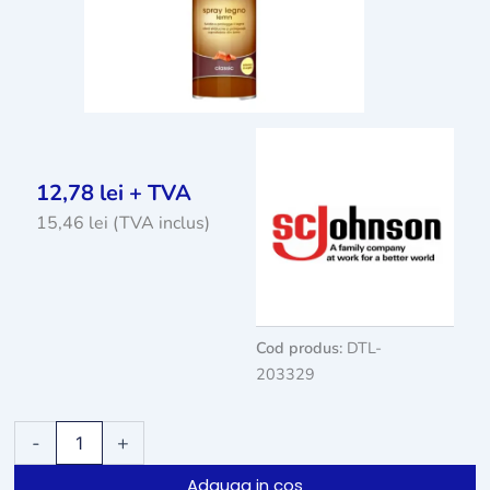
12,78
lei
+ TVA
15,46
lei
(TVA inclus)
Cod produs:
DTL-
203329
Cantitate
-
+
Spray
Pronto
Adauga in cos