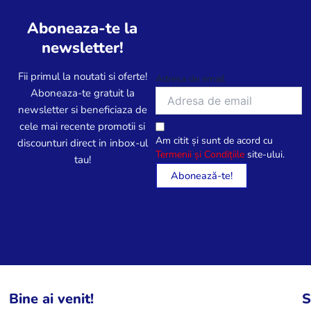
Aboneaza-te la
newsletter!
Fii primul la noutati si oferte!
Adresa de email
Aboneaza-te gratuit la
newsletter si beneficiaza de
cele mai recente promotii si
Am citit și sunt de acord cu
discounturi direct in inbox-ul
Termenii și Condițiile
site-ului.
tau!
Bine ai venit!
S