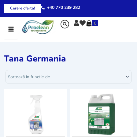
Skip
+40 770 239 282
Cerere oferta!
to
content
0
Tana Germania
Sortează produsele