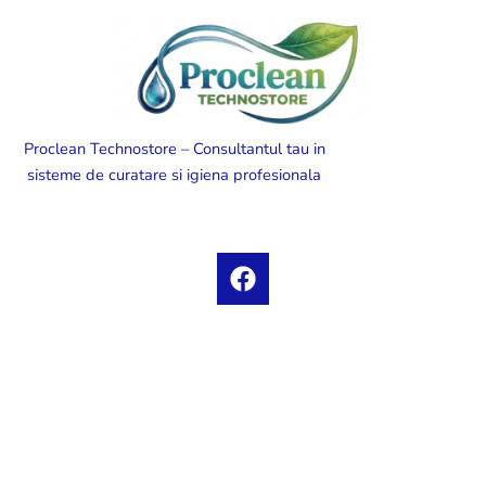
Proclean Technostore – Consultantul tau in
sisteme de curatare si igiena profesionala
F
a
c
e
b
o
o
k