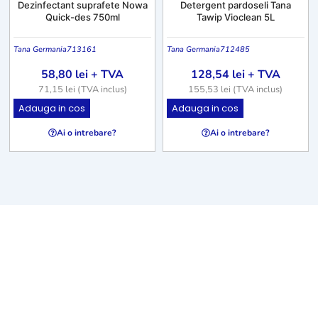
Dezinfectant suprafete Nowa
Detergent pardoseli Tana
Quick-des 750ml
Tawip Vioclean 5L
Tana Germania
713161
Tana Germania
712485
58,80
lei
+ TVA
128,54
lei
+ TVA
71,15
lei
(TVA inclus)
155,53
lei
(TVA inclus)
Adauga in cos
Adauga in cos
Ai o intrebare?
Ai o intrebare?