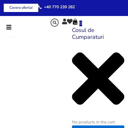
Skip
+40 770 239 282
Cerere oferta!
to
content
0
Cosul de
Cumparaturi
No products in the cart.