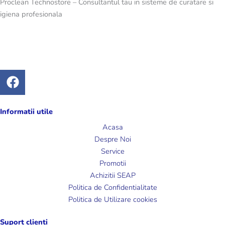
Proclean Technostore – Consultantul tau in sisteme de curatare si
igiena profesionala
F
a
c
e
Informatii utile
b
Acasa
o
Despre Noi
o
Service
k
Promotii
Achizitii SEAP
Politica de Confidentialitate
Politica de Utilizare cookies
Suport clienti