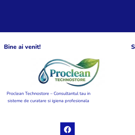
Bine ai venit!
S
Proclean Technostore – Consultantul tau in
sisteme de curatare si igiena profesionala
F
a