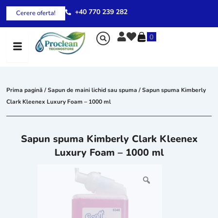
Skip
+40 770 239 282
Cerere oferta!
to
content
0
Prima pagină
/
Sapun de maini lichid sau spuma
/ Sapun spuma Kimberly
Clark Kleenex Luxury Foam – 1000 ml
Sapun spuma Kimberly Clark Kleenex
Luxury Foam – 1000 ml