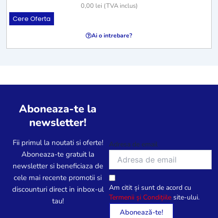
0,00
lei
(TVA inclus)
Cere Oferta
Ai o intrebare?
Aboneaza-te la
newsletter!
Fii primul la noutati si oferte!
Adresa de email
Aboneaza-te gratuit la
newsletter si beneficiaza de
cele mai recente promotii si
Am citit și sunt de acord cu
discounturi direct in inbox-ul
Termenii și Condițiile
site-ului.
tau!