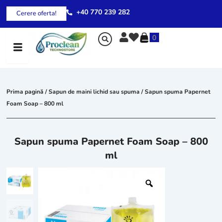
Skip
+40 770 239 282
Cerere oferta!
to
content
0
Prima pagină
/
Sapun de maini lichid sau spuma
/ Sapun spuma Papernet
Foam Soap – 800 ml
Sapun spuma Papernet Foam Soap – 800
ml