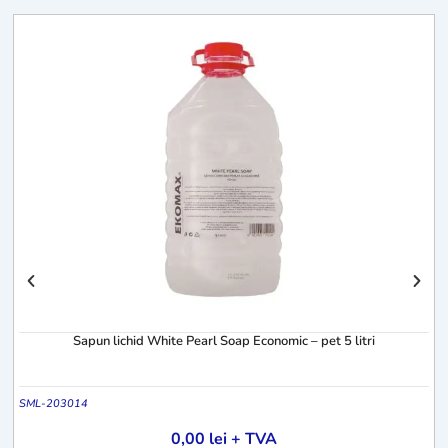
S
Sapun lichid White Pearl Soap Economic – pet 5 litri
SML-203014
0,00
lei
+ TVA