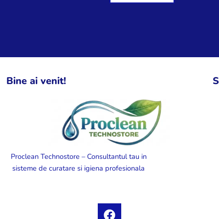
Bine ai venit!
S
Proclean Technostore – Consultantul tau in
sisteme de curatare si igiena profesionala
F