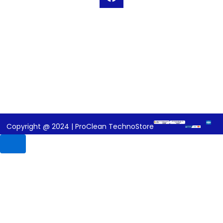
a
c
e
b
o
o
k
Copyright @ 2024 | ProClean TechnoStore