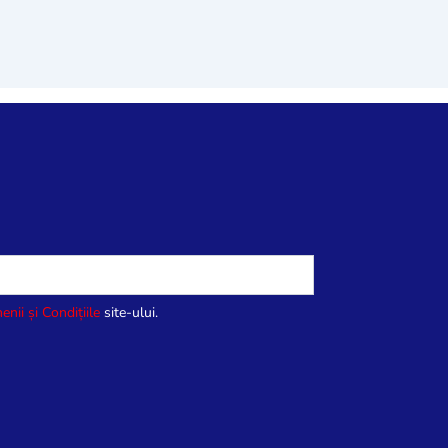
enii și Condițiile
site-ului.