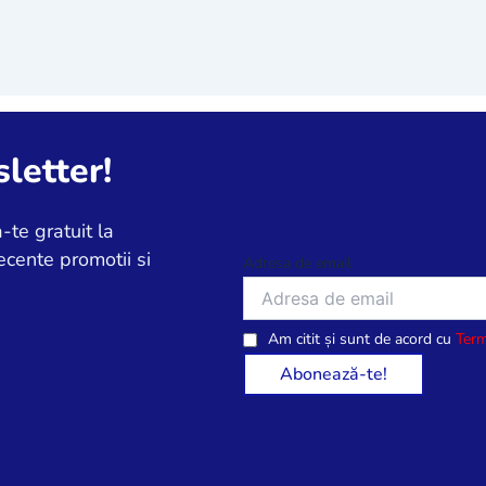
letter!
-te gratuit la
ecente promotii si
Adresa de email
Am citit și sunt de acord cu
Term