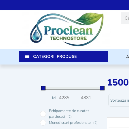
Skip
to
Caut
content
CATEGORII PRODUSE
150
Sortează p
lei
-
Preț minim
Preț maxim
Echipamente de curatat
pardoseli
(2)
Monodiscuri profesionale
(2)