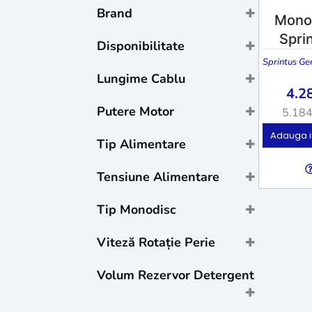
Brand
Monod
Sprintus Germania
(2)
Spri
Disponibilitate
Sprintus Ge
Stoc
Lungime Cablu
Stoc epuizat
4.2
La comandă
12 m
(2)
Putere Motor
5.18
1500 W
(2)
Adauga i
Tip Alimentare
cablu
(2)
Tensiune Alimentare
220 V
(2)
Tip Monodisc
Rotativ
(2)
Viteză Rotație Perie
175 rot./min
(1)
Volum Rezervor Detergent
12 L
(2)