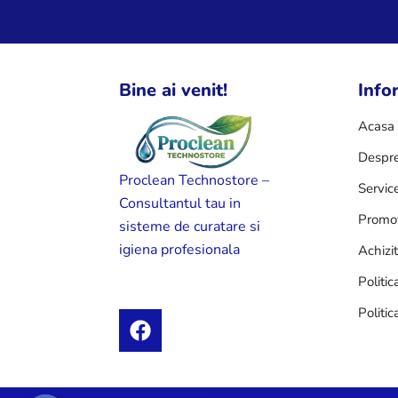
Bine ai venit!
Infor
Acasa
Despre
Proclean Technostore –
Servic
Consultantul tau in
Promot
sisteme de curatare si
igiena profesionala
Achizi
Politic
Politic
F
a
c
e