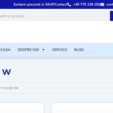
Suntem prezenti in SEAP
Contact
+40 770 239 282
con
ă
ACASA
DESPRE NOI
SERVICE
BLOG
0 W
rodusele