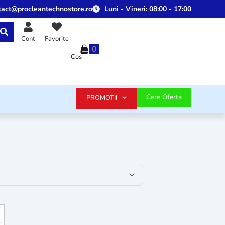
tact@procleantechnostore.ro
Luni - Vineri:
08:00 - 17:00
Cont
Favorite
0
Cos
Cere Oferta
PROMOTII