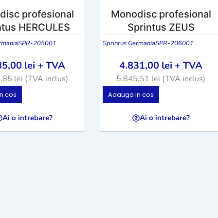
isc profesional
Monodisc profesional
ntus HERCULES
Sprintus ZEUS
rmania
SPR-205001
Sprintus Germania
SPR-206001
85,00
lei
+ TVA
4.831,00
lei
+ TVA
4,85
lei
(TVA inclus)
5.845,51
lei
(TVA inclus)
n cos
Adauga in cos
Ai o intrebare?
Ai o intrebare?