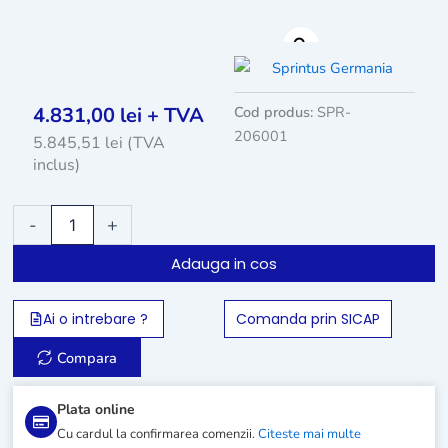
4.831,00
lei
+ TVA
Cod produs:
SPR-
206001
5.845,51
lei
(TVA
inclus)
Cantitate
-
+
Monodisc
profesional
Adauga in cos
Sprintus
ZEUS
Ai o intrebare ?
Comanda prin SICAP
Compara
Plata online
Cu cardul la confirmarea comenzii.
Citeste mai multe