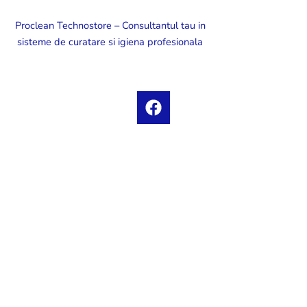
Proclean Technostore – Consultantul tau in
sisteme de curatare si igiena profesionala
F
a
c
e
b
o
o
k