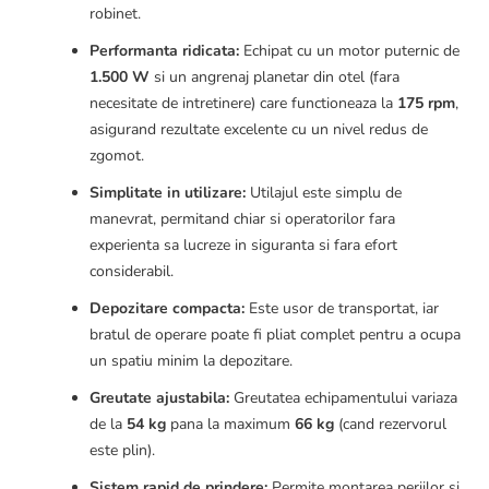
robinet.
Performanta ridicata:
Echipat cu un motor puternic de
1.500 W
si un angrenaj planetar din otel (fara
necesitate de intretinere) care functioneaza la
175 rpm
,
asigurand rezultate excelente cu un nivel redus de
zgomot.
Simplitate in utilizare:
Utilajul este simplu de
manevrat, permitand chiar si operatorilor fara
experienta sa lucreze in siguranta si fara efort
considerabil.
Depozitare compacta:
Este usor de transportat, iar
bratul de operare poate fi pliat complet pentru a ocupa
un spatiu minim la depozitare.
Greutate ajustabila:
Greutatea echipamentului variaza
de la
54 kg
pana la maximum
66 kg
(cand rezervorul
este plin).
Sistem rapid de prindere:
Permite montarea periilor si