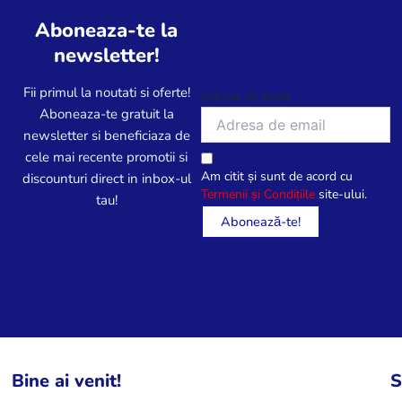
Aboneaza-te la
newsletter!
Fii primul la noutati si oferte!
Adresa de email
Aboneaza-te gratuit la
newsletter si beneficiaza de
cele mai recente promotii si
Am citit și sunt de acord cu
discounturi direct in inbox-ul
Termenii și Condițiile
site-ului.
tau!
Bine ai venit!
S