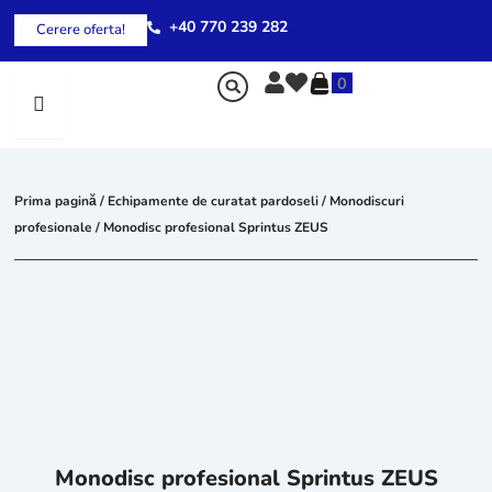
Skip
+40 770 239 282
Cerere oferta!
to
content
0
Prima pagină
/
Echipamente de curatat pardoseli
/
Monodiscuri
profesionale
/ Monodisc profesional Sprintus ZEUS
Monodisc profesional Sprintus ZEUS