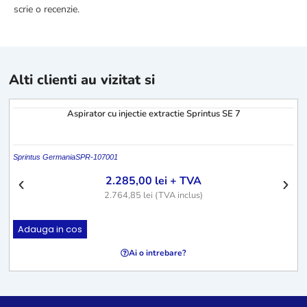
scrie o recenzie.
Alti clienti au vizitat si
Aspirator cu injectie extractie Sprintus SE 7
Sprintus Germania
SPR-107001
S
2.285,00
lei
+ TVA
2.764,85
lei
(TVA inclus)
Adauga in cos
Ai o intrebare?