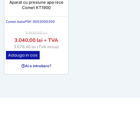
Aparat cu presiune apa rece
Comet KT1900
Comet Italia
PSK-9053000300
3.800,00
lei
3.040,00
lei
+ TVA
3.678,40
lei
(TVA inclus)
Adauga in cos
Ai o intrebare?