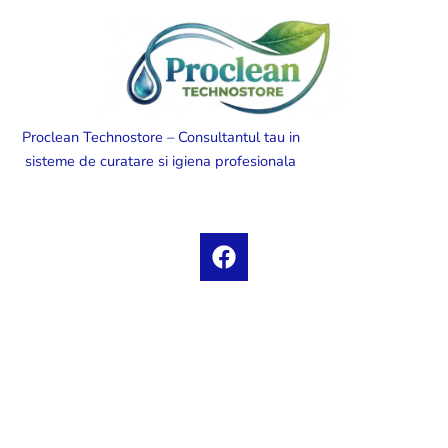
Proclean Technostore – Consultantul tau in
sisteme de curatare si igiena profesionala
F
a
c
e
b
o
o
k