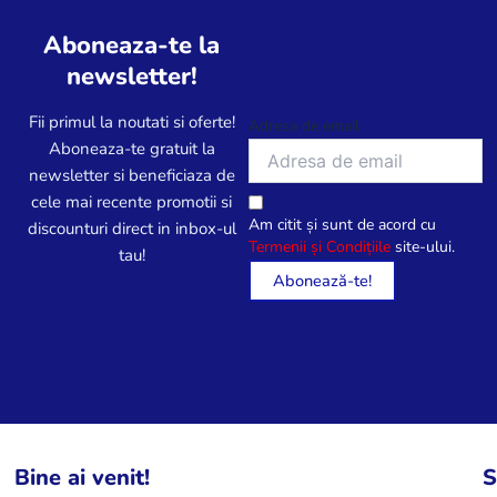
Aboneaza-te la
newsletter!
Fii primul la noutati si oferte!
Adresa de email
Aboneaza-te gratuit la
newsletter si beneficiaza de
cele mai recente promotii si
Am citit și sunt de acord cu
discounturi direct in inbox-ul
Termenii și Condițiile
site-ului.
tau!
Bine ai venit!
S