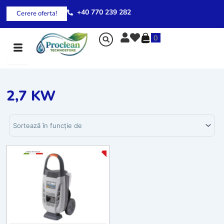
Skip
+40 770 239 282
Cerere oferta!
to
content
0
2,7 KW
Sortează produsele
-20%