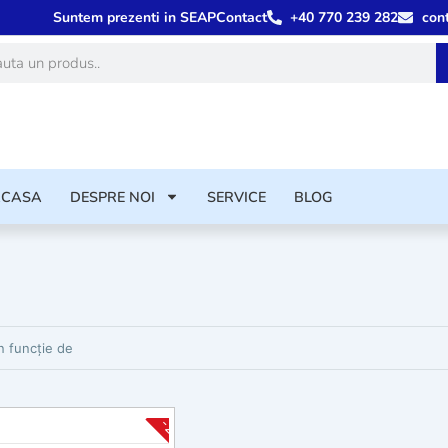
Suntem prezenti in SEAP
Contact
+40 770 239 282
con
ă
ACASA
DESPRE NOI
SERVICE
BLOG
rodusele
-20%