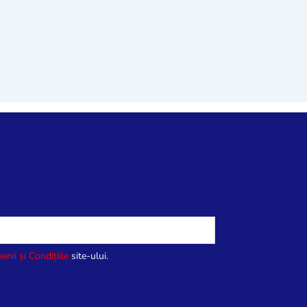
enii și Condițiile
site-ului.