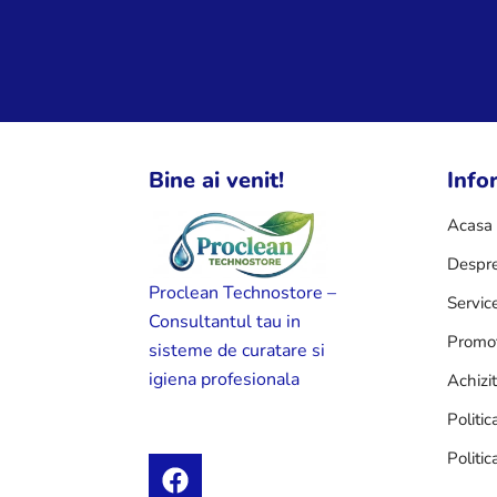
Bine ai venit!
Infor
Acasa
Despre
Proclean Technostore –
Servic
Consultantul tau in
Promot
sisteme de curatare si
igiena profesionala
Achizi
Politic
Politic
F
a