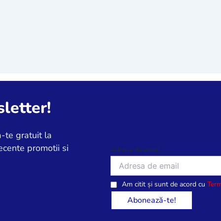
letter!
-te gratuit la
ecente promotii si
Adresa de email
Am citit și sunt de acord cu
Term