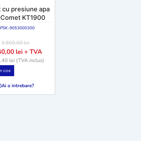
 cu presiune apa
 Comet KT1900
PSK-9053000300
3.800,00
lei
40,00
lei
+ TVA
8,40
lei
(TVA inclus)
n cos
Ai o intrebare?