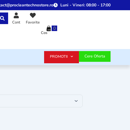
tact@procleantechnostore.ro
Luni - Vineri:
08:00 - 17:00
Cont
Favorite
0
Cos
Cere Oferta
PROMOTII