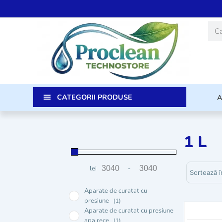
Skip
to
Caut
content
CATEGORII PRODUSE
1 L
Sortează p
lei
-
Preț minim
Preț maxim
Aparate de curatat cu
presiune
(1)
Aparate de curatat cu presiune
apa rece
(1)