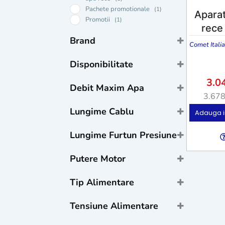
Pachete promotionale
(1)
Aparat
Promotii
(1)
rece
Brand
Comet Italia
Comet Italia
(1)
Disponibilitate
Stoc
3.0
Debit Maxim Apa
Stoc epuizat
3.67
La comandă
550 l/h
(1)
Lungime Cablu
Adauga i
5 m
(1)
Lungime Furtun Presiune
8 m
(1)
Putere Motor
2,7 KW
(1)
Tip Alimentare
cablu
(1)
Tensiune Alimentare
220 V
(1)