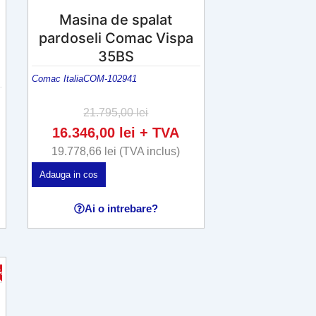
Masina de spalat
pardoseli Comac Vispa
35BS
Comac Italia
COM-102941
21.795,00
lei
16.346,00
lei
+ TVA
19.778,66
lei
(TVA inclus)
Adauga in cos
Ai o intrebare?
-25%