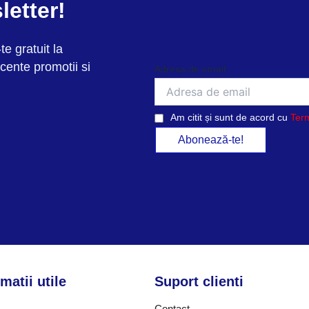
letter!
te gratuit la
cente promotii si
Adresa de email
Am citit și sunt de acord cu
Term
matii utile
Suport clienti
Contact