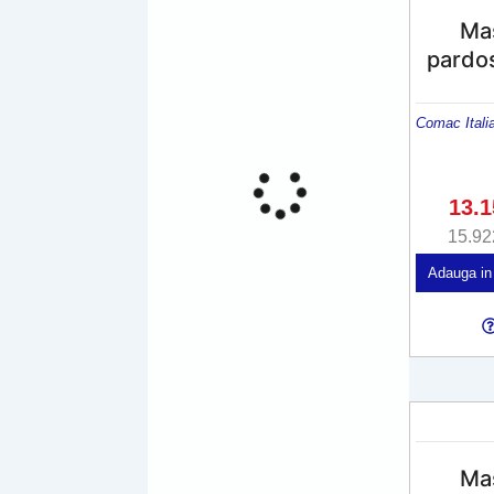
Mas
pardo
Comac Itali
13.
15.92
Adauga in
Mas