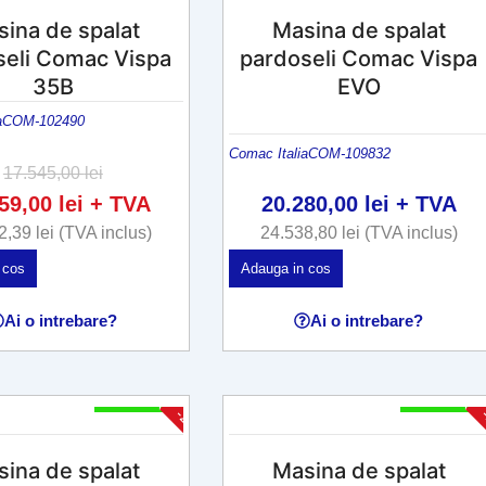
ina de spalat
Masina de spalat
seli Comac Vispa
pardoseli Comac Vispa
35B
EVO
a
COM-102490
Comac Italia
COM-109832
17.545,00
lei
159,00
lei
+ TVA
20.280,00
lei
+ TVA
2,39
lei
(TVA inclus)
24.538,80
lei
(TVA inclus)
 cos
Adauga in cos
Ai o intrebare?
Ai o intrebare?
2 - 4 Săpt
2 - 4 Săpt
-25%
ina de spalat
Masina de spalat