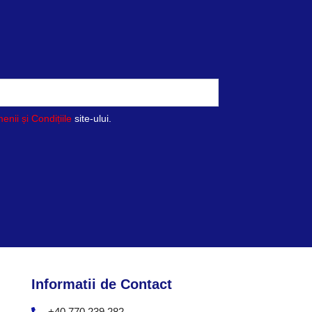
enii și Condițiile
site-ului.
Informatii de Contact
+40 770 239 282