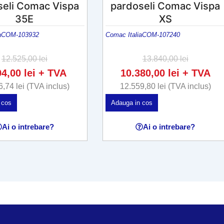
seli Comac Vispa
pardoseli Comac Vispa
35E
XS
a
COM-103932
Comac Italia
COM-107240
12.525,00
lei
13.840,00
lei
94,00
lei
+ TVA
10.380,00
lei
+ TVA
6,74
lei
(TVA inclus)
12.559,80
lei
(TVA inclus)
 cos
Adauga in cos
Ai o intrebare?
Ai o intrebare?