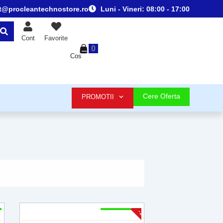
t@procleantechnostore.ro
Luni - Vineri:
08:00 - 17:00
Cont
Favorite
0
Cos
Cere Oferta
PROMOTII
2 - 4 Săpt
-25%