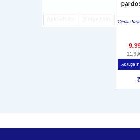
pardo
Aplică Filtre
Șterge Filtre
Comac Itali
9.3
11.36
Adauga in