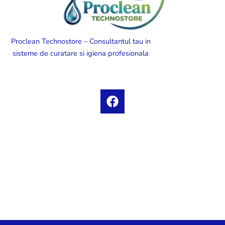
Proclean Technostore – Consultantul tau in
sisteme de curatare si igiena profesionala
F
a
c
e
b
o
o
k