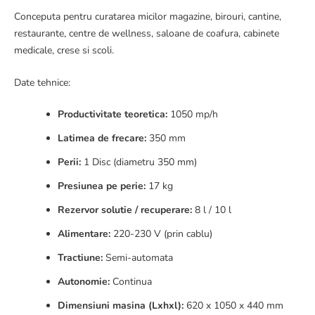
Conceputa pentru curatarea micilor magazine, birouri, cantine,
restaurante, centre de wellness, saloane de coafura, cabinete
medicale, crese si scoli.
Date tehnice:
Productivitate teoretica:
1050 mp/h
Latimea de frecare:
350 mm
Perii:
1 Disc (diametru 350 mm)
Presiunea pe perie:
17 kg
Rezervor solutie / recuperare:
8 l / 10 l
Alimentare:
220-230 V (prin cablu)
Tractiune:
Semi-automata
Autonomie:
Continua
Dimensiuni masina (Lxhxl):
620 x 1050 x 440 mm