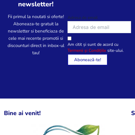
newsletter!
Fii primul la noutati si oferte!
Adresa de email
Aboneaza-te gratuit la
newsletter si beneficiaza de
cele mai recente promotii si
Am citit și sunt de acord cu
discounturi direct in inbox-ul
Termenii și Condițiile
site-ului.
tau!
Bine ai venit!
S