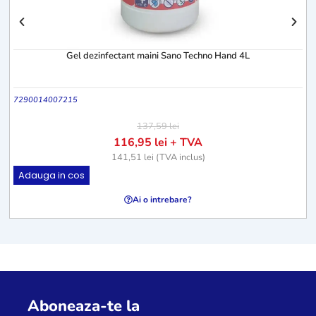
Gel dezinfectant maini Sano Techno Hand 4L
7290014007215
137,59
lei
116,95
lei
+ TVA
141,51
lei
(TVA inclus)
Adauga in cos
Ai o intrebare?
Aboneaza-te la