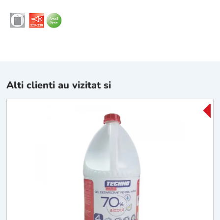
Alti clienti au vizitat si
-15
-15
T