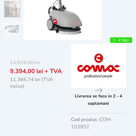
2 - 4 Săpt
12.525,00
lei
9.394,00
lei
+ TVA
11.366,74
lei
(TVA
inclus)
Livrarea se face in 2 - 4
saptamani
Cod produs:
COM-
103932