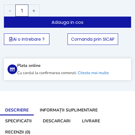
Cantitate
-
+
Masina
de
Adauga in cos
spalat
pardoseli
Comac
Ai o intrebare ?
Comanda prin SICAP
Vispa
35E
Plata online
Cu cardul la confirmarea comenzii.
Citeste mai multe
DESCRIERE
INFORMAȚII SUPLIMENTARE
SPECIFICATII
DESCARCARI
LIVRARE
RECENZII (0)