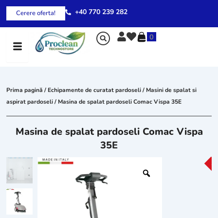
Skip
+40 770 239 282
Cerere oferta!
to
content
0
Prima pagină
/
Echipamente de curatat pardoseli
/
Masini de spalat si
aspirat pardoseli
/ Masina de spalat pardoseli Comac Vispa 35E
Masina de spalat pardoseli Comac Vispa
35E
-2