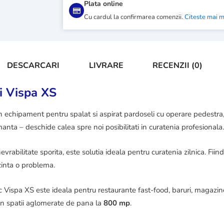
Plata online
Cu cardul la confirmarea comenzii.
Citeste mai 
DESCARCARI
LIVRARE
RECENZII (0)
i Vispa XS
n echipament pentru spalat si aspirat pardoseli cu operare pedestr
nta – deschide calea spre noi posibilitati in curatenia profesionala
abilitate sporita, este solutia ideala pentru curatenia zilnica. Fiind 
rezinta o problema.
ispa XS este ideala pentru restaurante fast-food, baruri, magazine, 
re in spatii aglomerate de pana la
800 mp
.