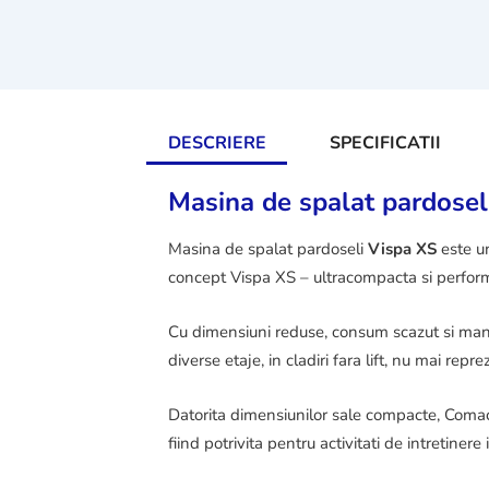
DESCRIERE
SPECIFICATII
Masina de spalat pardosel
Masina de spalat pardoseli
Vispa XS
este u
concept Vispa XS – ultracompacta si performa
Cu dimensiuni reduse, consum scazut si manevr
diverse etaje, in cladiri fara lift, nu mai rep
Datorita dimensiunilor sale compacte, Comac V
fiind potrivita pentru activitati de intretine