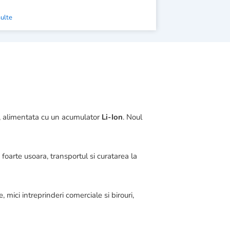
multe
a, alimentata cu un acumulator
Li-Ion
. Noul
.
foarte usoara, transportul si curatarea la
mici intreprinderi comerciale si birouri,