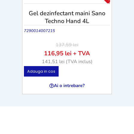
-15%
-15%
Gel dezinfectant maini Sano
Techno Hand 4L
7290014007215
137,59
lei
116,95
lei
+ TVA
141,51
lei
(TVA inclus)
Adauga in cos
Ai o intrebare?