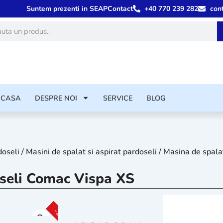
Suntem prezenti in SEAP
Contact
+40 770 239 282
con
ă
ACASA
DESPRE NOI
SERVICE
BLOG
doseli
/
Masini de spalat si aspirat pardoseli
/ Masina de spala
seli Comac Vispa XS
-25%