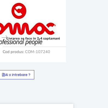
Livrarea se face in 2-4 saptamani
Cod produs:
COM-107240
Ai o intrebare ?