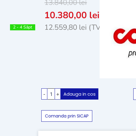
13.840,00
lei
10.380,00
lei
+ TVA
12.559,80
lei
(TVA inclus)
2 - 4 Săpt
Cantitate
-
+
Adauga in cos
Masina
de
spalat
pardoseli
Comanda prin SICAP
Comac
Vispa
XS