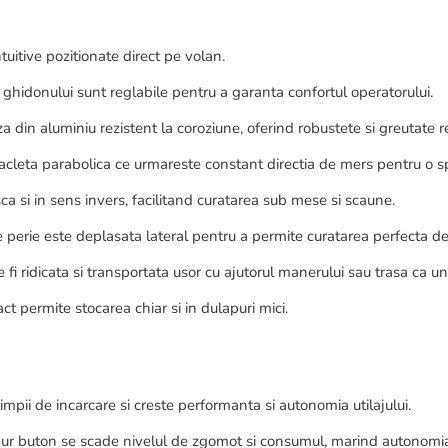
uitive pozitionate direct pe volan.
a ghidonului sunt reglabile pentru a garanta confortul operatorului.
a din aluminiu rezistent la coroziune, oferind robustete si greutate 
acleta parabolica ce urmareste constant directia de mers pentru o spal
a si in sens invers, facilitand curatarea sub mese si scaune.
 perie este deplasata lateral pentru a permite curatarea perfecta de
fi ridicata si transportata usor cu ajutorul manerului sau trasa ca un 
 permite stocarea chiar si in dulapuri mici.
mpii de incarcare si creste performanta si autonomia utilajului.
ur buton se scade nivelul de zgomot si consumul, marind autonomia