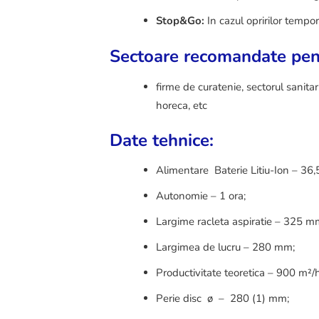
Stop&Go:
In cazul opririlor tempor
Sectoare recomandate pen
firme de curatenie, sectorul sanitar,
horeca, etc
Date tehnice:
Alimentare Baterie Litiu-Ion – 36,
Autonomie – 1 ora;
Largime
racleta
aspiratie
– 325 m
Largimea de lucru – 280 mm;
Productivitate teoretic
a
– 900 m²/h
Perie disc ø – 280 (1) mm;