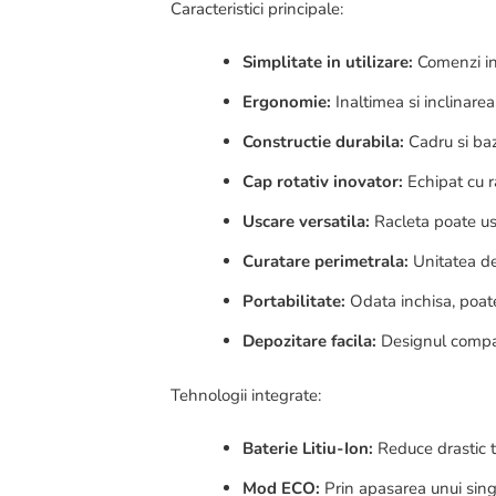
Caracteristici principale:
Simplitate in utilizare:
Comenzi int
Ergonomie:
Inaltimea si inclinare
Constructie durabila:
Cadru si baz
Cap rotativ inovator:
Echipat cu r
Uscare versatila:
Racleta poate usc
Curatare perimetrala:
Unitatea de
Portabilitate:
Odata inchisa, poate 
Depozitare facila:
Designul compact
Tehnologii integrate:
Baterie Litiu-Ion:
Reduce drastic ti
Mod ECO:
Prin apasarea unui sing