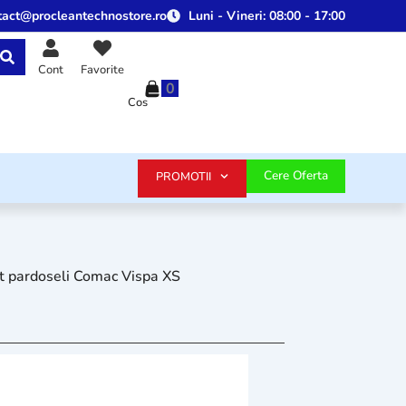
tact@procleantechnostore.ro
Luni - Vineri:
08:00 - 17:00
Cont
Favorite
0
Cos
Cere Oferta
PROMOTII
t pardoseli Comac Vispa XS