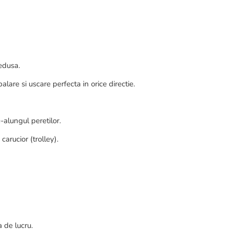
redusa.
are si uscare perfecta in orice directie.
-alungul peretilor.
carucior (trolley).
 de lucru.