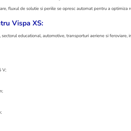
are, fluxul de solutie si periile se opresc automat pentru a optimiza r
tru Vispa XS:
 sectorul educational, automotive, transporturi aeriene si feroviare, in
5 V;
m;
;