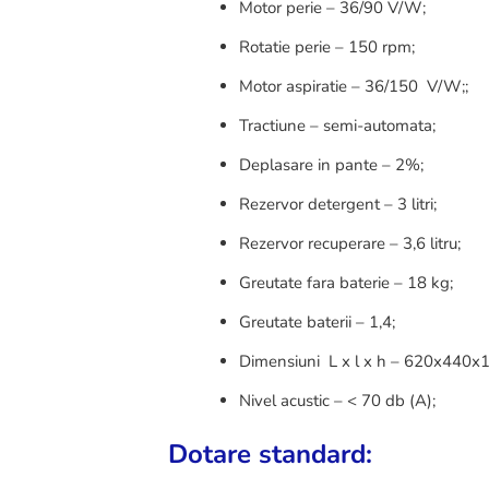
Motor perie – 36/90 V/W;
Rota
t
ie perie – 150 rpm;
Motor
aspiratie
– 36/150 V/W;;
Tractiune – semi-automata;
Deplasare in pante – 2%;
Rezervor detergent – 3 litri;
Rezervor recuperare – 3,6 litru;
Greutate fara baterie – 18 kg;
Greutate baterii – 1,4;
Dimensiuni L x l x h – 620x440
Nivel acustic – < 70 db (A);
Dotare standard: