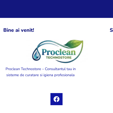
Bine ai venit!
S
Proclean Technostore – Consultantul tau in
sisteme de curatare si igiena profesionala
F
a
c