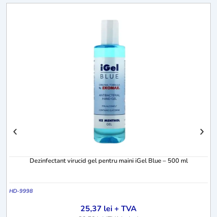
H
Dezinfectant virucid gel pentru maini iGel Blue – 500 ml
HD-9998
25,37
lei
+ TVA