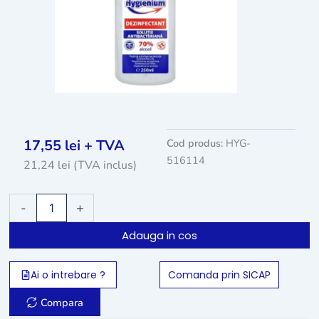
17,55
lei
+ TVA
Cod produs:
HYG-
516114
21,24
lei
(TVA inclus)
Cantitate
-
+
Hygienium
dezinfectant
Adauga in cos
virucid
solutie
pentru
Ai o intrebare ?
Comanda prin SICAP
maini
-
Compara
250