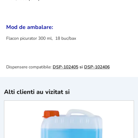
Mod de ambalare:
Flacon picurator 300 ml, 18 buc/bax
Dispensere compatibile:
DSP-102405
si
DSP-102406
Alti clienti au vizitat si
H