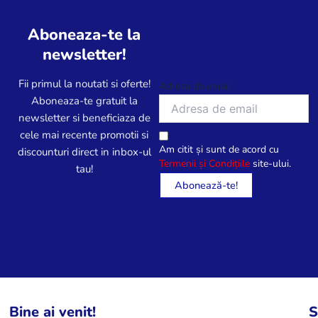
Aboneaza-te la
newsletter!
Fii primul la noutati si oferte!
Adresa de email
Aboneaza-te gratuit la
newsletter si beneficiaza de
cele mai recente promotii si
Am citit și sunt de acord cu
discounturi direct in inbox-ul
Termenii și Condițiile
site-ului.
tau!
Bine ai venit!
S