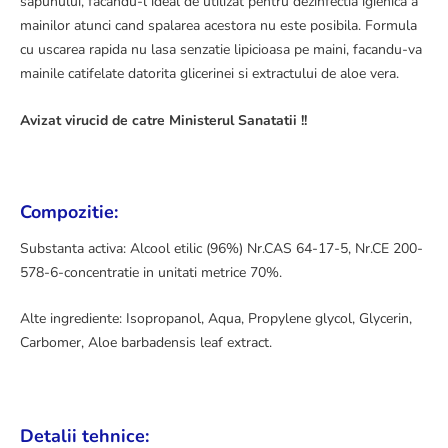
sapunului, facandu-l ideal de utilizat pentru dezinfectia igienica a
mainilor atunci cand spalarea acestora nu este posibila. Formula
cu uscarea rapida nu lasa senzatie lipicioasa pe maini, facandu-va
mainile catifelate datorita glicerinei si extractului de aloe vera.
Avizat virucid de catre Ministerul Sanatatii !!
Compozitie:
Substanta activa: Alcool etilic (96%) Nr.CAS 64-17-5, Nr.CE 200-
578-6-concentratie in unitati metrice 70%.
Alte ingrediente: Isopropanol, Aqua, Propylene glycol, Glycerin,
Carbomer, Aloe barbadensis leaf extract.
Detalii tehnice: