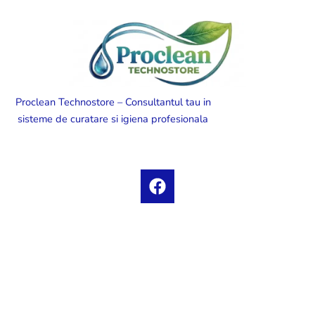
Proclean Technostore – Consultantul tau in
sisteme de curatare si igiena profesionala
F
a
c
e
b
o
o
k