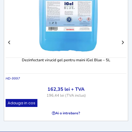
Dezinfectant virucid gel pentru maini iGel Blue – 5L
HD-9997
162,35
lei
+ TVA
196,44
lei
(TVA inclus)
Adauga in cos
Ai o intrebare?