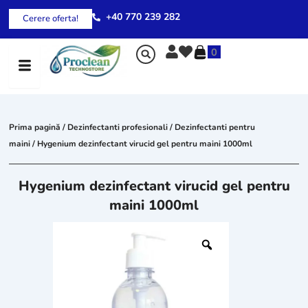
Skip
+40 770 239 282
Cerere oferta!
to
content
0
Prima pagină
/
Dezinfectanti profesionali
/
Dezinfectanti pentru
maini
/ Hygenium dezinfectant virucid gel pentru maini 1000ml
Hygenium dezinfectant virucid gel pentru
maini 1000ml