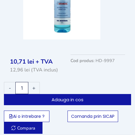
10,71
lei
+ TVA
Cod produs:
HD-9997
12,96
lei
(TVA inclus)
Cantitate
-
+
Dezinfectant
virucid
Adauga in cos
gel
pentru
maini
Ai o intrebare ?
Comanda prin SICAP
iGel
Blue
Compara
-