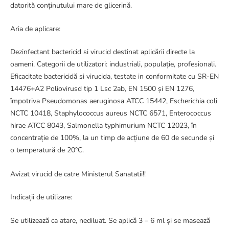
datorită conținutului mare de glicerină.
Aria de aplicare:
Dezinfectant bactericid si virucid destinat aplicării directe la
oameni. Categorii de utilizatori: industriali, populație, profesionali.
Eficacitate bactericidă si virucida, testate in conformitate cu SR-EN
14476+A2 Poliovirusd tip 1 Lsc 2ab, EN 1500 și EN 1276,
împotriva Pseudomonas aeruginosa ATCC 15442, Escherichia coli
NCTC 10418, Staphylococcus aureus NCTC 6571, Enterococcus
hirae ATCC 8043, Salmonella typhimurium NCTC 12023, în
concentrație de 100%, la un timp de acțiune de 60 de secunde și
o temperatură de 20°C.
Avizat virucid de catre Ministerul Sanatatii!!
Indicații de utilizare:
Se utilizează ca atare, nediluat. Se aplică 3 – 6 ml și se masează