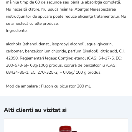
mâinile timp de 60 de secunde sau până la absorbția completă.
Nu necesită clătire. Nu usucă mâinile. Atenție! Nerespectarea
instrucțiunilor de aplicare poate reduce eficiența tratamentului. Nu
se amestecă cu alte produse.
Ingrediente:
alcohols (ethanol denat., isopropyl alcohol), aqua, glycerin,
carbomer, benzalkonium chloride, parfum (linalool), citric acid, C.I.
42090. Reglementări legale: Conține: etanol (CAS: 64-17-5, EC:
200-578-6)- 63g/100g produs, clorură de benzalconiu (CAS:
68424-85-1, EC: 270-325-2) – 0,05g/ 100 g produs.
Mod de ambalare : Flacon cu picurator 200 ml,
Alti clienti au vizitat si