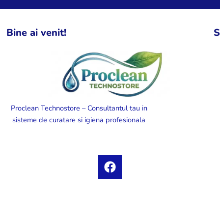
Bine ai venit!
S
Proclean Technostore – Consultantul tau in
sisteme de curatare si igiena profesionala
F
a
c
e
b
o