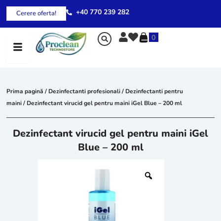
Skip
+40 770 239 282
Cerere oferta!
to
content
0
Prima pagină
/
Dezinfectanti profesionali
/
Dezinfectanti pentru
maini
/ Dezinfectant virucid gel pentru maini iGel Blue – 200 ml
Dezinfectant virucid gel pentru maini iGel
Blue – 200 ml