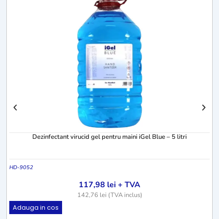
H
Dezinfectant virucid gel pentru maini iGel Blue – 5 litri
HD-9052
117,98
lei
+ TVA
142,76
lei
(TVA inclus)
Adauga in cos